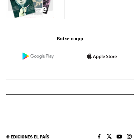
Baixe o app
©
EDICIONES EL PAÍS
EL PAÍS BRASIL EN
EL PAÍS BRASI
EL PAÍS B
EL PA