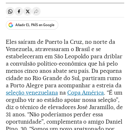
Compartir en Whatsapp
Compartir en Facebook
Compartir en Twitter
Desplegar Redes Sociales
Añadir EL PAÍS en Google
Eles saíram de Puerto la Cruz, no norte da
Venezuela, atravessaram o Brasil e se
estabeleceram em São Leopoldo para driblar
a convulsão político-econômica que há pelo
menos cinco anos abate seu país. Da pequena
cidade no Rio Grande do Sul, partiram rumo
a Porto Alegre para acompanhar a estreia da
seleção venezuelana
na
Copa América
. “É um
orgulho vir ao estádio apoiar nossa seleção”,
diz o técnico de elevadores José Jaramillo, de
31 anos. “Não poderíamos perder essa
oportunidade”, complementa o amigo Daniel
Pino, 30. “Somos um povo apaixonado por