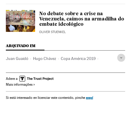
No debate sobre a crise na
Venezuela, caímos na armadilha do
embate ideológico
OLIVER STUENKEL
ARQUIVADO EM
Juan Guaidó
Hugo Chávez
Copa América 2019
Venezuela Sub-20
Seleção venezuelana futebol
Rondón
Luis Manuel Seijas
Rafael Dudamel
Adere a
Mais informações
Mikel Villanueva
Seleção Brasileira Futebol
Selección venezolana
Venezuela
Copa América
aquí
Si está interesado en licenciar este contenido, pinche
Seleção Brasileira
Sub-20
Seleções esportivas
Categorías inferiores
Times esportes
Futebol
Brasil
Competições
América do Sul
América Latina