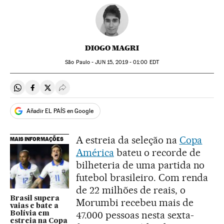
DIOGO MAGRI
São Paulo -
JUN
15, 2019 - 01:00
EDT
Compartir en Whatsapp
Compartir en Facebook
Compartir en Twitter
Desplegar Redes Sociales
Añadir EL PAÍS en Google
A estreia da seleção na
Copa
MAIS INFORMAÇÕES
América
bateu o recorde de
bilheteria de uma partida no
futebol brasileiro. Com renda
de 22 milhões de reais, o
Brasil supera
Morumbi recebeu mais de
vaias e bate a
47.000 pessoas nesta sexta-
Bolívia em
estreia na Copa