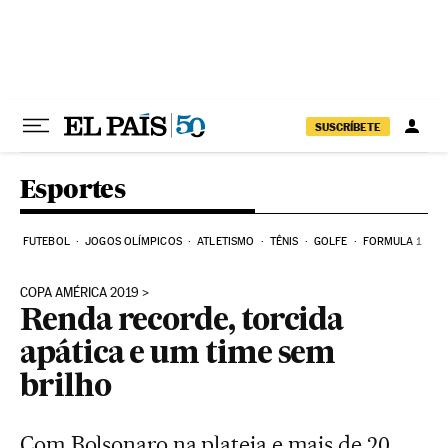
Pular para o conteúdo
SUSCRÍBETE
Esportes
FUTEBOL
JOGOS OLÍMPICOS
ATLETISMO
TÊNIS
GOLFE
FORMULA 1
COPA AMÉRICA 2019
Renda recorde, torcida
apática e um time sem
brilho
Com Bolsonaro na plateia e mais de 20