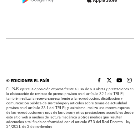
©
EDICIONES EL PAÍS
EL PAÍS BRASIL EN
EL PAÍS BRASI
EL PAÍS B
EL PA
EL PAÍS ejerce la oposición expresa frente al uso de sus obras y prestaciones en
la elaboración de revistas de prensa prevista en el artículo 32.1 del TRLPI;
también realiza la reserva expresa frente a la reproducción, distribución y
comunicación pública de sus trabajos y artículos sobre temas de actualidad
prevista en el artículo 33.1 del TRLPI; y, asimismo, realiza una reserva expresa
de las reproducciones y usos de las obras y otras prestaciones accesibles desde
este sitio web a medios de lectura mecánica u otros medios que resulten
adecuados a tal fin de conformidad con el artículo 67.3 del Real Decreto - ley
24/2021, de 2 de noviembre