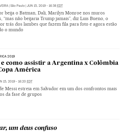
VEIRA
|
São Paulo
|
JUN 15, 2019 - 16:38
EDT
or beija o Batman, Dali, Marilyn Monroe nos muros
s, “mas não beijaria Trump jamais”, diz Luis Bueno, o
por trás dos lambes que fazem fila para foto e agora estão
do o mundo
ICA 2019
e como assistir a Argentina x Colômbia
 Copa América
N 15, 2019 - 16:20
EDT
de Messi estreia em Salvador em um dos confrontos mais
os da fase de grupos
r, um deus confuso