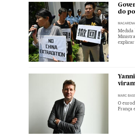
Gover
do po
MACARENA 
Medida 
Ministr
explica
Yanni
viram
MARC BAS
O eurod
França 