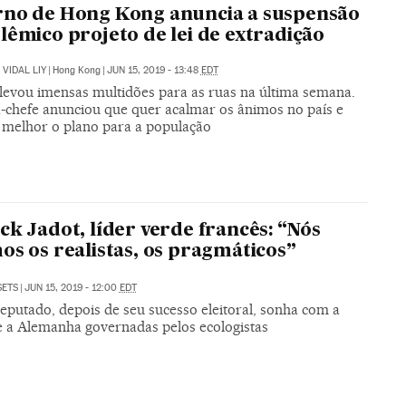
no de Hong Kong anuncia a suspensão
lêmico projeto de lei de extradição
VIDAL LIY
|
Hong Kong
|
JUN 15, 2019 - 13:48
EDT
levou imensas multidões para as ruas na última semana.
a-chefe anunciou que quer acalmar os ânimos no país e
r melhor o plano para a população
ck Jadot, líder verde francês: “Nós
os os realistas, os pragmáticos”
SETS
|
JUN 15, 2019 - 12:00
EDT
eputado, depois de seu sucesso eleitoral, sonha com a
e a Alemanha governadas pelos ecologistas