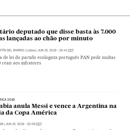
itário deputado que disse basta às 7.000
as lançadas ao chão por minuto
RTÍN DEL BARRIO
|
Lisboa
|
JUN 15, 2019 - 20:41
EDT
a de lei do partido ecologista português PAN pede multas
 reais aos infratores
ICA 2019
bia anula Messi e vence a Argentina na
ia da Copa América
RI
|
JUN 15, 2019 - 20:09
EDT