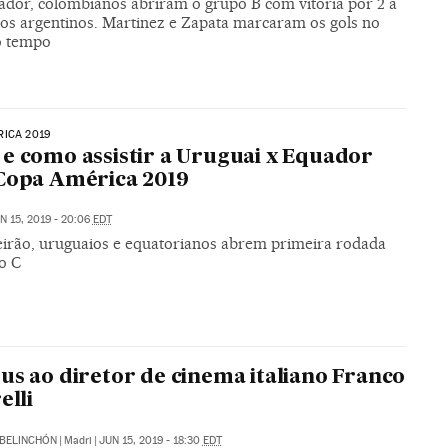
ador, colombianos abriram o grupo B com vitória por 2 a
 os argentinos. Martinez e Zapata marcaram os gols no
o tempo
ICA 2019
e como assistir a Uruguai x Equador
Copa América 2019
N 15, 2019 - 20:06
EDT
irão, uruguaios e equatorianos abrem primeira rodada
o C
us ao diretor de cinema italiano Franco
elli
BELINCHÓN
|
Madri
|
JUN 15, 2019 - 18:30
EDT