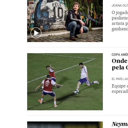
JOANA OLI
O jogad
paulista
artista 
ganhan
COPA AMÉR
Onde 
pela
EL PAÍS
|
JU
Equipe 
esperad
Neyma