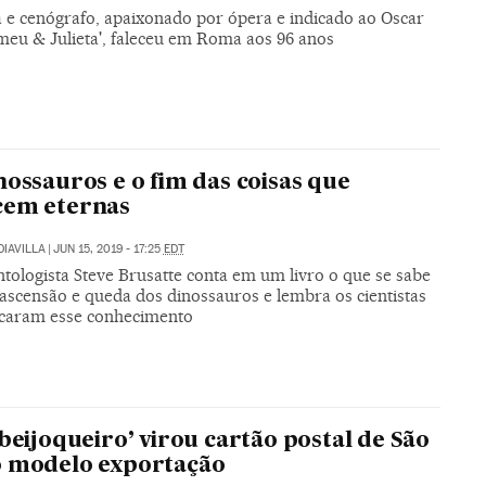
a e cenógrafo, apaixonado por ópera e indicado ao Oscar
meu & Julieta', faleceu em Roma aos 96 anos
nossauros e o fim das coisas que
cem eternas
DIAVILLA
|
JUN 15, 2019 - 17:25
EDT
tologista Steve Brusatte conta em um livro o que se sabe
 ascensão e queda dos dinossauros e lembra os cientistas
caram esse conhecimento
 beijoqueiro’ virou cartão postal de São
o modelo exportação