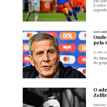
Em Salv
0 sobre
segund
COPA AMÉR
Onde 
pela 
EL PAÍS
|
JU
No Mine
do grup
O ade
Zeffir
GREGORIO 