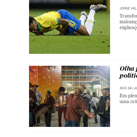
JORGE VA
Transfo
inalcan
explicaç
Olha 
políti
XICO SÁ
|
J
Em plen
uma crô