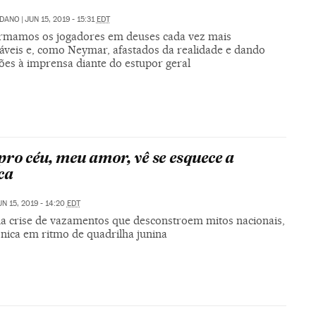
LDANO
|
JUN 15, 2019 - 15:31
EDT
rmamos os jogadores em deuses cada vez mais
çáveis e, como Neymar, afastados da realidade e dando
ões à imprensa diante do estupor geral
pro céu, meu amor, vê se esquece a
ca
UN 15, 2019 - 14:20
EDT
a crise de vazamentos que desconstroem mitos nacionais,
nica em ritmo de quadrilha junina