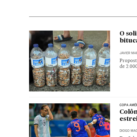
O sol
bituc
JAVIER MA
Propost
de 2.000
COPA AMÉR
Colôm
estre
DIOGO MAG