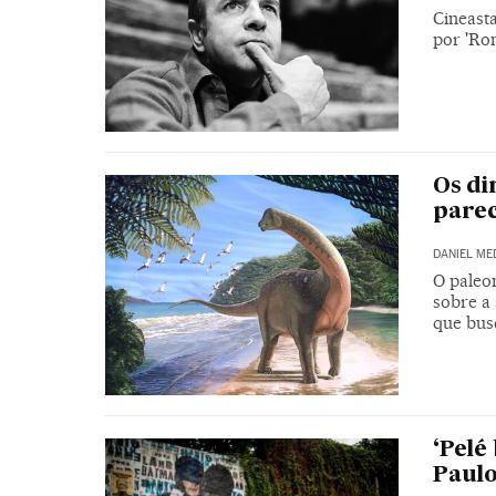
Cineast
por 'Ro
Os di
pare
DANIEL ME
O paleon
sobre a
que bus
‘Pelé
Paul