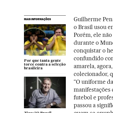
Guilherme Pena
MAIS INFORMAÇÕES
o Brasil usou e
Porém, ele não
durante o Mundi
conquistar o he
confundido c
Por que tanta gente
amarela, agora,
torce contra a seleção
brasileira
colecionador, 
“O uniforme da 
manifestações d
futebol e profe
passou a signi
quem se opunha