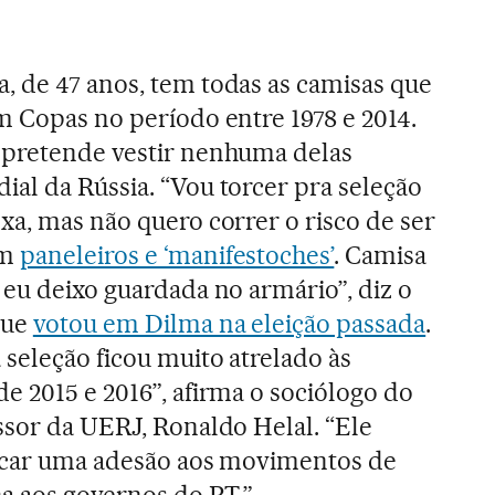
, de 47 anos, tem todas as camisas que
m Copas no período entre 1978 e 2014.
 pretende vestir nenhuma delas
al da Rússia. “Vou torcer pra seleção
xa, mas não quero correr o risco de ser
om
paneleiros e ‘manifestoches’
. Camisa
 eu deixo guardada no armário”, diz o
que
votou em Dilma na eleição passada
.
seleção ficou muito atrelado às
e 2015 e 2016”, afirma o sociólogo do
ssor da UERJ, Ronaldo Helal. “Ele
ficar uma adesão aos movimentos de
 aos governos do PT.”