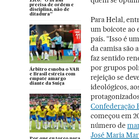
Zico: “O Brasil
precisa de ordem e
disciplina, não de
ditadura”
Para Helal, entr
um boicote ao 
país. “Isso é 
da camisa são a
faz sentido ren
por grupos polí
Árbitro esnoba o VAR
e Brasil estreia com
rejeição se de
empate amargo
diante da Suíça
ideológicos, a
protagonizado
Confederação B
começou em 20
número de
man
José Maria Mar
Por que eu torço para