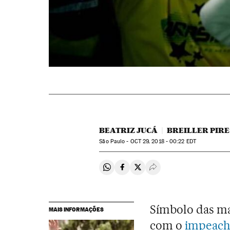
BEATRIZ JUCÁ
BREILLER PIRE
São Paulo -
OCT
29, 2018 - 00:22
EDT
Compartir en Whatsapp
Compartir en Facebook
Compartir en Twitter
Desplegar Redes Soci
Símbolo das ma
MAIS INFORMAÇÕES
com o
impeach