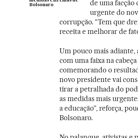
medidas extremas de
de uma facção c
Bolsonaro
urgente do nov
corrupção. “Tem que dren
receita e melhorar de fato
Um pouco mais adiante, a
com uma faixa na cabeça 
comemorando o resultado 
novo presidente vai cons
tirar a petralhada do po
as medidas mais urgente
a educação”, reforça, pou
Bolsonaro.
No palanque, ativistas e 