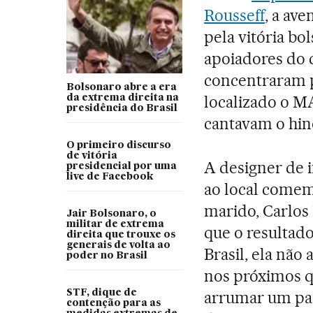
Rousseff
, a av
pela vitória bo
apoiadores do
concentraram p
Bolsonaro abre a era
localizado o MA
da extrema direita na
presidência do Brasil
cantavam o hino
O primeiro discurso
de vitória
A designer de 
presidencial por uma
live de Facebook
ao local comem
marido, Carlos
Jair Bolsonaro, o
militar de extrema
que o resultado
direita que trouxe os
generais de volta ao
Brasil, ela não
poder no Brasil
nos próximos q
STF, dique de
arrumar um paí
contenção para as