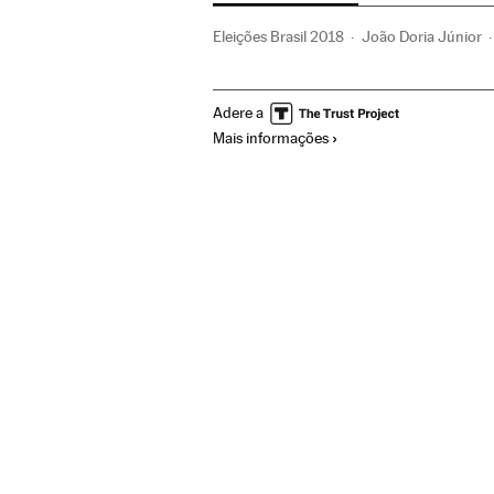
Eleições Brasil 2018
João Doria Júnior
Romeu Zema Neto
Eleições Brasil
Bras
Adere a
Política
Eleições 2018
Mais informações