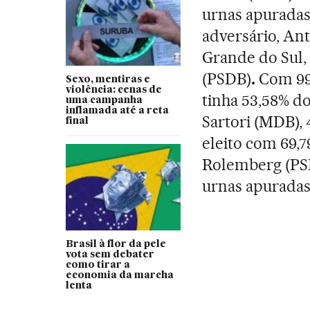
urnas apuradas,
adversário, Ant
Grande do Sul,
(PSDB)
.
Com 99
Sexo, mentiras e
violência: cenas de
tinha 53,58% do
uma campanha
inflamada até a reta
Sartori (MDB), 
final
eleito com 69,7
Rolemberg (PSB
urnas apuradas
Brasil à flor da pele
vota sem debater
como tirar a
economia da marcha
lenta