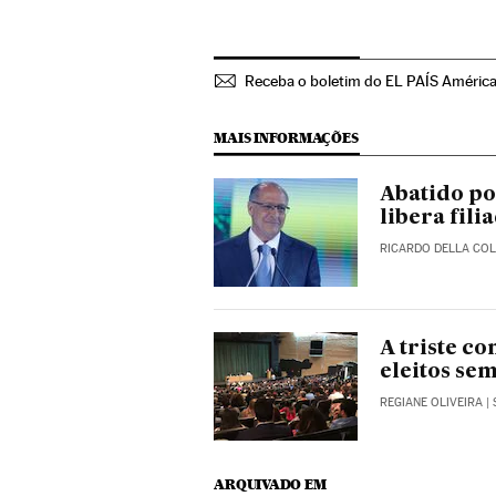
Receba o boletim do EL PAÍS Améric
MAIS INFORMAÇÕES
Abatido po
libera fil
RICARDO DELLA COL
A triste c
eleitos sem
REGIANE OLIVEIRA
|
ARQUIVADO EM