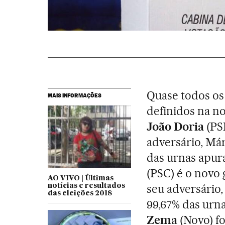
Quase todos os
MAIS INFORMAÇÕES
definidos na no
João Doria
(PSD
adversário, Már
das urnas apura
(PSC) é o novo 
AO VIVO | Ùltimas
seu adversário
notícias e resultados
das eleições 2018
99,67% das urn
Zema
(Novo) fo