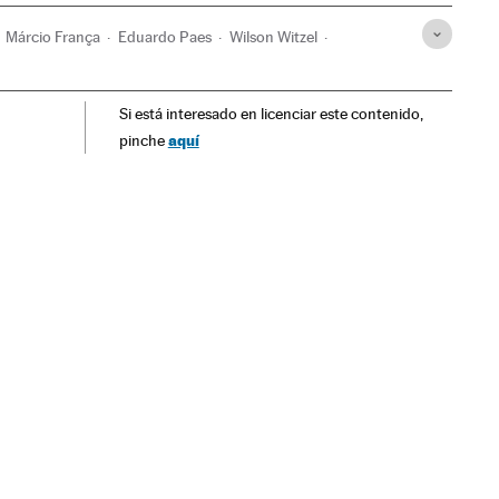
Márcio França
Eduardo Paes
Wilson Witzel
il
Eleições
América do Sul
América Latina
América
Si está interesado en licenciar este contenido,
aquí
pinche