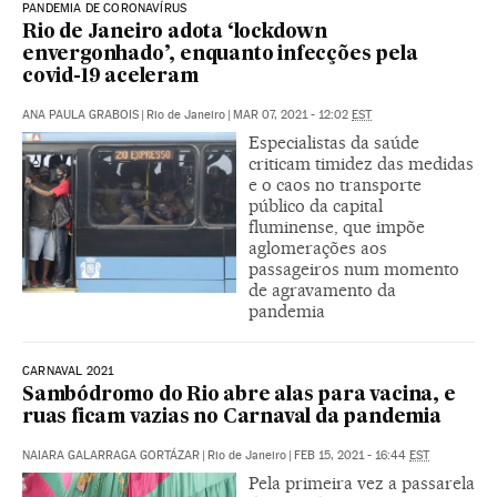
PANDEMIA DE CORONAVÍRUS
Rio de Janeiro adota ‘lockdown
envergonhado’, enquanto infecções pela
covid-19 aceleram
ANA PAULA GRABOIS
|
Rio de Janeiro
|
MAR 07, 2021 - 12:02
EST
Especialistas da saúde
criticam timidez das medidas
e o caos no transporte
público da capital
fluminense, que impõe
aglomerações aos
passageiros num momento
de agravamento da
pandemia
CARNAVAL 2021
Sambódromo do Rio abre alas para vacina, e
ruas ficam vazias no Carnaval da pandemia
NAIARA GALARRAGA GORTÁZAR
|
Rio de Janeiro
|
FEB 15, 2021 - 16:44
EST
Pela primeira vez a passarela