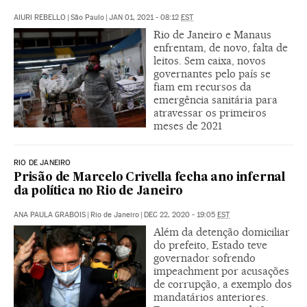
AIURI REBELLO
|
São Paulo
|
JAN 01, 2021 - 08:12
EST
Rio de Janeiro e Manaus
enfrentam, de novo, falta de
leitos. Sem caixa, novos
governantes pelo país se
fiam em recursos da
emergência sanitária para
atravessar os primeiros
meses de 2021
RIO DE JANEIRO
Prisão de Marcelo Crivella fecha ano infernal
da política no Rio de Janeiro
ANA PAULA GRABOIS
|
Rio de Janeiro
|
DEC 22, 2020 - 19:05
EST
Além da detenção domiciliar
do prefeito, Estado teve
governador sofrendo
impeachment por acusações
de corrupção, a exemplo dos
mandatários anteriores.