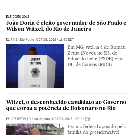
ELEIÇÕES 2018
João Doria é eleito governador de São Paulo e
Wilson Witzel, do Rio de Janeiro
EL PAÍS
|
São Paulo
|
OCT 28, 2018 - 18:45
EDT
Em MG, vitória é de Romeu
Zema (Novo); no RS, de
Eduardo Leite (PSDB) e no
DF, de Ibaneis (MDB)
Witzel, o desconhecido candidato ao Governo
que coroa a potência de Bolsonaro no Rio
FELIPE BETIM
|
Rio de Janeiro
|
OCT 08, 2018 - 00:21
EDT
Ex-juiz federal apoiado pela
família do presidenciável