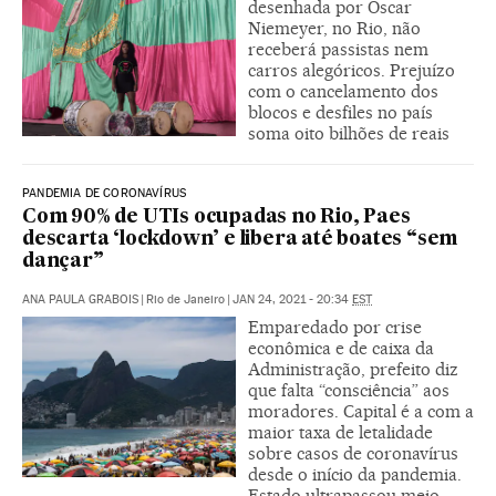
desenhada por Oscar
Niemeyer, no Rio, não
receberá passistas nem
carros alegóricos. Prejuízo
com o cancelamento dos
blocos e desfiles no país
soma oito bilhões de reais
PANDEMIA DE CORONAVÍRUS
Com 90% de UTIs ocupadas no Rio, Paes
descarta ‘lockdown’ e libera até boates “sem
dançar”
ANA PAULA GRABOIS
|
Rio de Janeiro
|
JAN 24, 2021 - 20:34
EST
Emparedado por crise
econômica e de caixa da
Administração, prefeito diz
que falta “consciência” aos
moradores. Capital é a com a
maior taxa de letalidade
sobre casos de coronavírus
desde o início da pandemia.
Estado ultrapassou meio