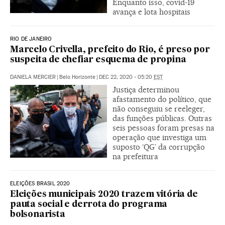
Enquanto isso, covid-19
avança e lota hospitais
RIO DE JANEIRO
Marcelo Crivella, prefeito do Rio, é preso por
suspeita de chefiar esquema de propina
DANIELA MERCIER
|
Belo Horizonte
|
DEC 22, 2020 - 05:20
EST
Justiça determinou
afastamento do político, que
não conseguiu se reeleger,
das funções públicas. Outras
seis pessoas foram presas na
operação que investiga um
suposto ‘QG’ da corrupção
na prefeitura
ELEIÇÕES BRASIL 2020
Eleições municipais 2020 trazem vitória de
pauta social e derrota do programa
bolsonarista