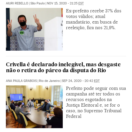
AIURI REBELLO
|
São Paulo
|
NOV 15, 2020 - 21:25
EST
Ex-prefeito recebe 37% dos
votos válidos; atual
mandatário, em busca de
reeleição, fica nos 21,9%.
Crivella é declarado inelegível, mas desgaste
não o retira do páreo da disputa do Rio
ANA PAULA GRABOIS
|
Rio de Janeiro
|
SEP 24, 2020 - 20:42
EDT
Prefeito pode seguir com sua
campanha até ter todos os
recursos esgotados na
Justiça Eleitoral e, se for o
caso, no Supremo Tribunal
Federal