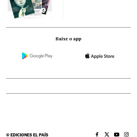
Baixe o app
©
EDICIONES EL PAÍS
EL PAÍS BRASIL EN
EL PAÍS BRASI
EL PAÍS B
EL PA