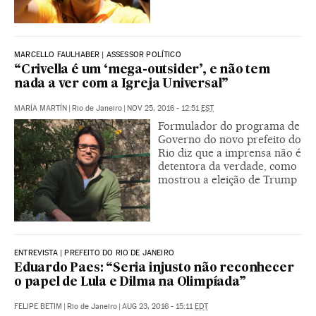
MARCELLO FAULHABER | ASSESSOR POLÍTICO
“Crivella é um ‘mega-outsider’, e não tem
nada a ver com a Igreja Universal”
MARÍA MARTÍN
|
Rio de Janeiro
|
NOV 25, 2016 - 12:51
EST
Formulador do programa de
Governo do novo prefeito do
Rio diz que a imprensa não é
detentora da verdade, como
mostrou a eleição de Trump
ENTREVISTA | PREFEITO DO RIO DE JANEIRO
Eduardo Paes: “Seria injusto não reconhecer
o papel de Lula e Dilma na Olimpíada”
FELIPE BETIM
|
Rio de Janeiro
|
AUG 23, 2016 - 15:11
EDT