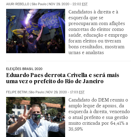
AIURI REBELLO
|
São Paulo
|
NOV 29, 2020 - 22:02
EST
Candidatos à direita e à
esquerda que se
preocuparam com aflições
concretas do eleitor como
saúde, educação e emprego
foram eleitos ou tiveram
bons resultados, mostram
urnas e analistas
ELEIÇÕES BRASIL 2020
Eduardo Paes derrota Crivella e será mais
uma vez o prefeito do Rio de Janeiro
FELIPE BETIM
|
São Paulo
|
NOV 29, 2020 - 17:03
EST
Candidato do DEM reuniu o
amplo leque de apoios, da
esquerda à direita, vencendo
o atual prefeito e sua gestão
muito criticada por 64,41% a
35,59%