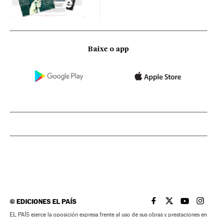
Baixe o app
©
EDICIONES EL PAÍS
EL PAÍS BRASIL EN
EL PAÍS BRASI
EL PAÍS B
EL PA
EL PAÍS ejerce la oposición expresa frente al uso de sus obras y prestaciones en