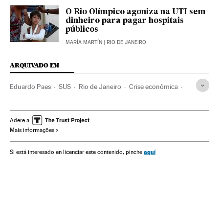
O Rio Olímpico agoniza na UTI sem
dinheiro para pagar hospitais
públicos
MARÍA MARTÍN
| RIO DE JANEIRO
ARQUIVADO EM
Eduardo Paes
SUS
Rio de Janeiro
Crise econômica
Ministério Saúde
Estado Rio de Janeiro
Médicos
Recessão econômica
Hospitais
Pessoal sanitário
Adere a
Mais informações
Conjuntura econômica
Sistema sanitário
Governo Brasil
Brasil
Ministérios
Assistência sanitária
aquí
Si está interesado en licenciar este contenido, pinche
América do Sul
América Latina
Governo
Previdência
América
Saúde
Economia
Política
Administração pública