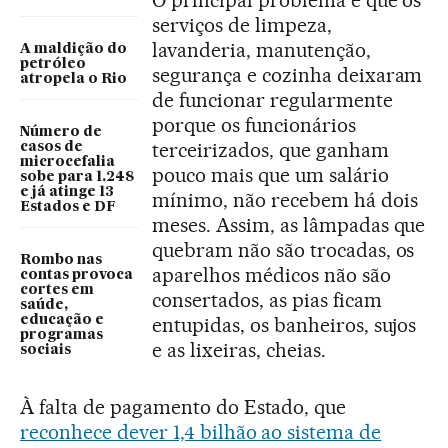
O principal problema é que os
serviços de limpeza,
lavanderia, manutenção,
A maldição do
petróleo
segurança e cozinha deixaram
atropela o Rio
de funcionar regularmente
porque os funcionários
Número de
terceirizados, que ganham
casos de
microcefalia
pouco mais que um salário
sobe para 1.248
e já atinge 13
mínimo, não recebem há dois
Estados e DF
meses. Assim, as lâmpadas que
quebram não são trocadas, os
Rombo nas
aparelhos médicos não são
contas provoca
cortes em
consertados, as pias ficam
saúde,
educação e
entupidas, os banheiros, sujos
programas
e as lixeiras, cheias.
sociais
À falta de pagamento do Estado, que
reconhece dever 1,4 bilhão ao sistema de