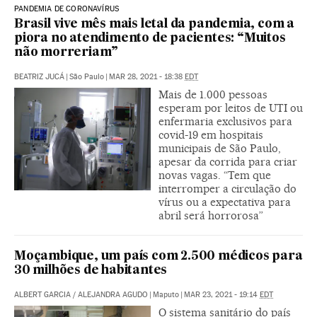
PANDEMIA DE CORONAVÍRUS
Brasil vive mês mais letal da pandemia, com a
piora no atendimento de pacientes: “Muitos
não morreriam”
BEATRIZ JUCÁ
|
São Paulo
|
MAR 28, 2021 - 18:38
EDT
Mais de 1.000 pessoas
esperam por leitos de UTI ou
enfermaria exclusivos para
covid-19 em hospitais
municipais de São Paulo,
apesar da corrida para criar
novas vagas. “Tem que
interromper a circulação do
vírus ou a expectativa para
abril será horrorosa”
Moçambique, um país com 2.500 médicos para
30 milhões de habitantes
ALBERT GARCIA
/
ALEJANDRA AGUDO
|
Maputo
|
MAR 23, 2021 - 19:14
EDT
O sistema sanitário do país