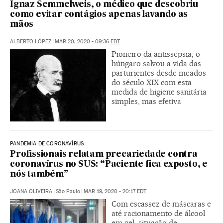
Ignaz Semmelweis, o médico que descobriu
como evitar contágios apenas lavando as
mãos
ALBERTO LÓPEZ
|
MAR 20, 2020 - 09:36
EDT
Pioneiro da antissepsia, o
húngaro salvou a vida das
parturientes desde meados
do século XIX com esta
medida de higiene sanitária
simples, mas efetiva
PANDEMIA DE CORONAVÍRUS
Profissionais relatam precariedade contra
coronavírus no SUS: “Paciente fica exposto, e
nós também”
JOANA OLIVEIRA
|
São Paulo
|
MAR 19, 2020 - 20:17
EDT
Com escassez de máscaras e
até racionamento de álcool
em gel, situação de