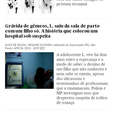
próstata terminal
Grávida de gêmeos, L. saiu da sala de parto
com um filho só. A história que colocou um
hospital sob suspeita
ALICE DE SOUZA
/
REGIANE OLIVEIRA
|
Jaboatão do Guararapes (PE), São
Paulo
|
APR 26, 2021 - 19:57
EDT
A adolescente L. vive há dois
anos entre a esperança e o
medo de saber o destino de
um filho que não conheceu e
nem sabe se existiu, apesar
dos ultrassons e
testemunhos de profissionais
que a examinaram. Polícia e
MP investigam caso que
despertou suspeita de tráfico
de criança