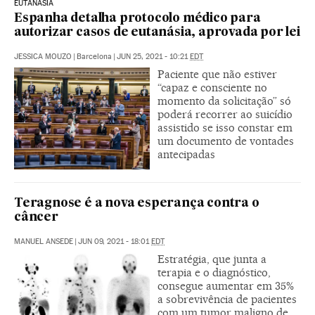
EUTANÁSIA
Espanha detalha protocolo médico para
autorizar casos de eutanásia, aprovada por lei
JESSICA MOUZO
|
Barcelona
|
JUN 25, 2021 - 10:21
EDT
Paciente que não estiver
“capaz e consciente no
momento da solicitação” só
poderá recorrer ao suicídio
assistido se isso constar em
um documento de vontades
antecipadas
Teragnose é a nova esperança contra o
câncer
MANUEL ANSEDE
|
JUN 09, 2021 - 18:01
EDT
Estratégia, que junta a
terapia e o diagnóstico,
consegue aumentar em 35%
a sobrevivência de pacientes
com um tumor maligno de