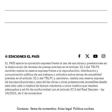
©
EDICIONES EL PAÍS
EL PAÍS BRASIL EN
EL PAÍS BRASI
EL PAÍS B
EL PA
EL PAÍS ejerce la oposición expresa frente al uso de sus obras y prestaciones en
la elaboración de revistas de prensa prevista en el artículo 32.1 del TRLPI;
también realiza la reserva expresa frente a la reproducción, distribución y
comunicación pública de sus trabajos y artículos sobre temas de actualidad
prevista en el artículo 33.1 del TRLPI; y, asimismo, realiza una reserva expresa
de las reproducciones y usos de las obras y otras prestaciones accesibles desde
este sitio web a medios de lectura mecánica u otros medios que resulten
adecuados a tal fin de conformidad con el artículo 67.3 del Real Decreto - ley
24/2021, de 2 de noviembre
Contacto
Venta de contenidos
Aviso legal
Política cookies