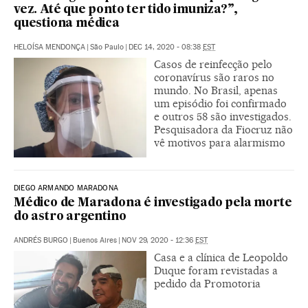
vez. Até que ponto ter tido imuniza?”,
questiona médica
HELOÍSA MENDONÇA
|
São Paulo
|
DEC 14, 2020 - 08:38
EST
Casos de reinfecção pelo
coronavírus são raros no
mundo. No Brasil, apenas
um episódio foi confirmado
e outros 58 são investigados.
Pesquisadora da Fiocruz não
vê motivos para alarmismo
DIEGO ARMANDO MARADONA
Médico de Maradona é investigado pela morte
do astro argentino
ANDRÉS BURGO
|
Buenos Aires
|
NOV 29, 2020 - 12:36
EST
Casa e a clínica de Leopoldo
Duque foram revistadas a
pedido da Promotoria