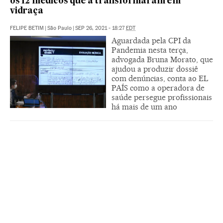
os 12 médicos que a transformaram em
vidraça
FELIPE BETIM
|
São Paulo
|
SEP 26, 2021 - 18:27
EDT
Aguardada pela CPI da
Pandemia nesta terça,
advogada Bruna Morato, que
ajudou a produzir dossiê
com denúncias, conta ao EL
PAÍS como a operadora de
saúde persegue profissionais
há mais de um ano