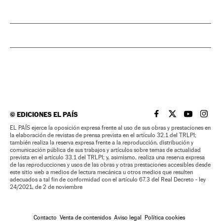
©
EDICIONES EL PAÍS
EL PAÍS BRASIL EN
EL PAÍS BRASI
EL PAÍS B
EL PA
EL PAÍS ejerce la oposición expresa frente al uso de sus obras y prestaciones en
la elaboración de revistas de prensa prevista en el artículo 32.1 del TRLPI;
también realiza la reserva expresa frente a la reproducción, distribución y
comunicación pública de sus trabajos y artículos sobre temas de actualidad
prevista en el artículo 33.1 del TRLPI; y, asimismo, realiza una reserva expresa
de las reproducciones y usos de las obras y otras prestaciones accesibles desde
este sitio web a medios de lectura mecánica u otros medios que resulten
adecuados a tal fin de conformidad con el artículo 67.3 del Real Decreto - ley
24/2021, de 2 de noviembre
Contacto
Venta de contenidos
Aviso legal
Política cookies