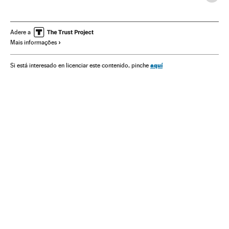
Previdência
Previdência privada
Previdência pública
Saúde
Doenças infecciosas
OMS
Médicos
Adere a
Mais informações
Enfermaria
Enfermeiras
aquí
Si está interesado en licenciar este contenido, pinche