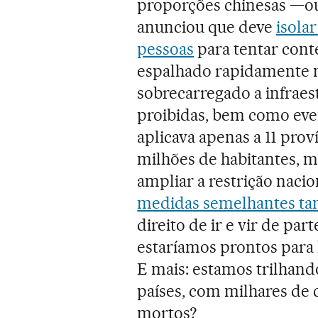
proporções chinesas —ou 
anunciou que deve
isola
pessoas
para tentar cont
espalhado rapidamente n
sobrecarregado a infraest
proibidas, bem como even
aplicava apenas a 11 pro
milhões de habitantes, 
ampliar a restrição naci
medidas semelhantes t
direito de ir e vir de pa
estaríamos prontos para 
E mais: estamos trilhan
países, com milhares de 
mortos?