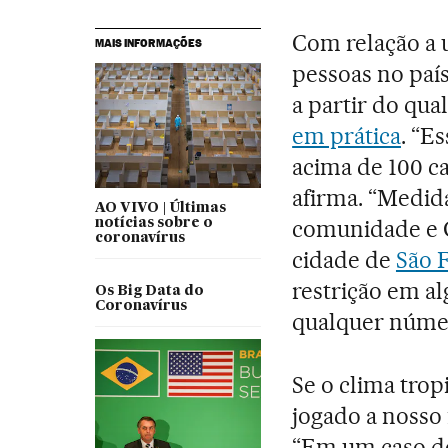
Com relação a u
MAIS INFORMAÇÕES
pessoas no paí
a partir do qua
em prática
. “E
acima de 100 c
afirma. “Medida
AO VIVO | Últimas
comunidade e G
notícias sobre o
coronavírus
cidade de
São 
restrição em a
Os Big Data do
Coronavírus
qualquer número
Se o clima tro
jogado a nosso
“Em um caso de