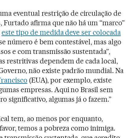
ma eventual restrição de circulação de
s, Furtado afirma que não há um “marco”
l
este tipo de medida deve ser colocada
sse número é bem contestável, mas algo
asos e com transmissão sustentada”,
s restritivas dependem de cada local,
overno, não existe padrão mundial. Na
Francisco
(EUA), por exemplo, existe
lgumas empresas. Aqui no Brasil sem
 significativo, algumas já o fazem.”
pical tem, ao menos por enquanto,
 favor, temos a pobreza como inimiga.
 transmissão sustentada, que acredito