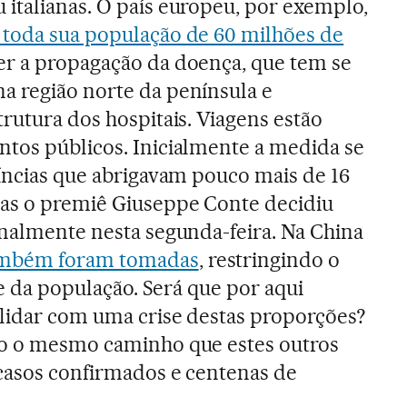
italianas. O país europeu, por exemplo,
r toda sua população de 60 milhões de
er a propagação da doença, que tem se
a região norte da península e
rutura dos hospitais. Viagens estão
tos públicos. Inicialmente a medida se
víncias que abrigavam pouco mais de 16
mas o premiê Giuseppe Conte decidiu
onalmente nesta segunda-feira. Na China
ambém foram tomadas
, restringindo o
rte da população. Será que por aqui
lidar com uma crise destas proporções?
do o mesmo caminho que estes outros
casos confirmados e centenas de