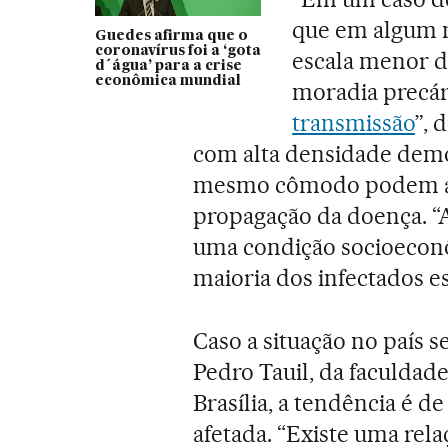
que em algum 
Guedes afirma que o
coronavírus foi a ‘gota
escala menor d
d´água’ para a crise
econômica mundial
moradia precá
transmissão
”, 
com alta densidade demo
mesmo cômodo podem ag
propagação da doença. “A
uma condição socioeconôm
maioria dos infectados e
Caso a situação no país s
Pedro Tauil, da faculdad
Brasília, a tendência é d
afetada. “Existe uma rela