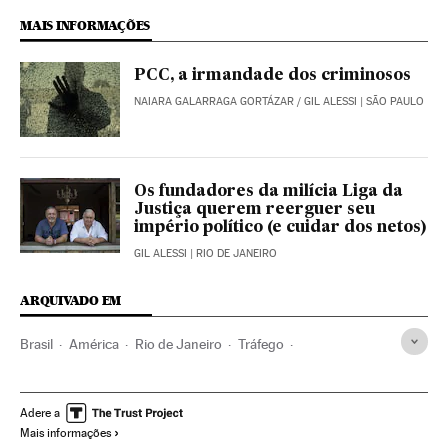
MAIS INFORMAÇÕES
PCC, a irmandade dos criminosos
NAIARA GALARRAGA GORTÁZAR
/
GIL ALESSI
| SÃO PAULO
Os fundadores da milícia Liga da
Justiça querem reerguer seu
império político (e cuidar dos netos)
GIL ALESSI
| RIO DE JANEIRO
ARQUIVADO EM
Brasil
América
Rio de Janeiro
Tráfego
Tráfico cocaína
Igreja evangélica
Violência
Violência de rua
Israel
Judaísmo
Narcotraficantes
Adere a
Mais informações
Narcotráfico
Comando Vermelho