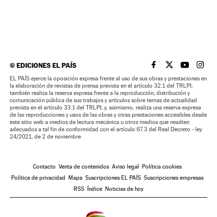
©
EDICIONES EL PAÍS
EL PAÍS BRASIL EN
EL PAÍS BRASI
EL PAÍS B
EL PA
EL PAÍS ejerce la oposición expresa frente al uso de sus obras y prestaciones en
la elaboración de revistas de prensa prevista en el artículo 32.1 del TRLPI;
también realiza la reserva expresa frente a la reproducción, distribución y
comunicación pública de sus trabajos y artículos sobre temas de actualidad
prevista en el artículo 33.1 del TRLPI; y, asimismo, realiza una reserva expresa
de las reproducciones y usos de las obras y otras prestaciones accesibles desde
este sitio web a medios de lectura mecánica u otros medios que resulten
adecuados a tal fin de conformidad con el artículo 67.3 del Real Decreto - ley
24/2021, de 2 de noviembre
Contacto
Venta de contenidos
Aviso legal
Política cookies
Política de privacidad
Mapa
Suscripciones EL PAÍS
Suscripciones empresas
RSS
Índice
Noticias de hoy