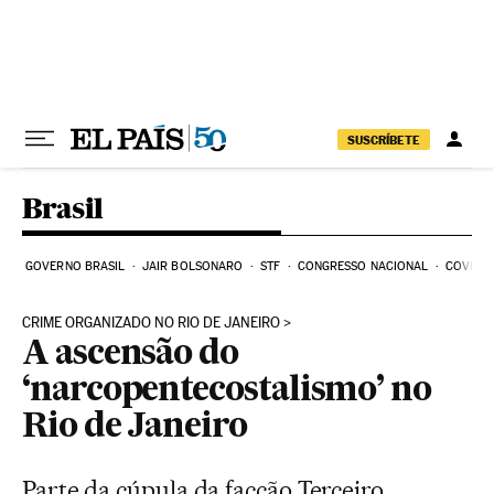
Pular para o conteúdo
SUSCRÍBETE
Brasil
GOVERNO BRASIL
JAIR BOLSONARO
STF
CONGRESSO NACIONAL
COVID-1
CRIME ORGANIZADO NO RIO DE JANEIRO
A ascensão do
‘narcopentecostalismo’ no
Rio de Janeiro
Parte da cúpula da facção Terceiro