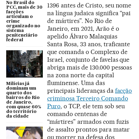
No Brasil do
1396 antes de Cristo, seu nome
PCC, mais de 30
na língua judaica significa “pai
facções
articulam o
de mártires”. No Rio de
crime
organizado no
Janeiro, em 2021, Arão é o
sistema
apelido Álvaro Malaquias
penitenciário
federal
Santa Rosa, 33 anos, traficante
que comanda o Complexo de
Israel, conjunto de favelas que
abriga mais de 130.000 pessoas
na zona norte da capital
fluminense. Uma das
Milícias já
dominam um
principais lideranças da
facção
quarto dos
criminosa Terceiro Comando
bairros do Rio
de Janeiro,
Puro
, o TCP, ele tem sob seu
com quase 60%
do território
comando centenas de
da cidade
“mártires” armados com fuzis
de assalto prontos para matar
ou morrer na defesa dos