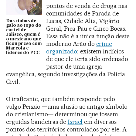
pontos de venda de droga nas
comunidades de Parada de
Lucas, Cidade Alta, Vigário
Das rinhas de
galo ao topo do
Geral, Pica-Pau e Cinco Bocas.
cartel de
Jalisco, quem é
Essa não é a única função deste
o mexicano que
moderno Arão do
crime
ficou preso com
Marcola e
organizado
: existem indícios
líderes do PCC
de que ele teria sido ordenado
pastor de uma igreja
evangélica, segundo investigações da Polícia
Civil.
O traficante, que também responde pelo
vulgo Peixão —uma alusão ao antigo símbolo
do cristianismo— determinou que fossem
erguidas bandeiras de
Israel
em diversos
pontos dos territórios controlados por ele. A