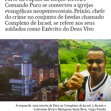
Comando Puro se converteu a igrejas
evangélicas neopentecostais. Peixão, chefe
do crime no conjunto de favelas chamado
Complexo de Israel, se refere aos seus
soldados como Exército do Deus Vivo
À esquerda, uma estrela de Davi no Complexo de Israel; à direita o
traficante Álvaro Malaquias Santa Rosa, vulgo Peixão