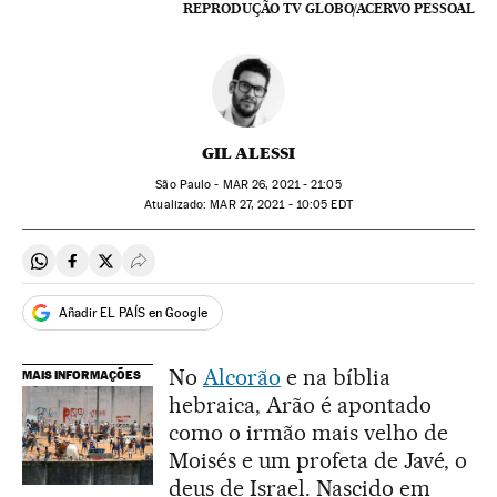
REPRODUÇÃO TV GLOBO/ACERVO PESSOAL
GIL ALESSI
São Paulo -
MAR
26, 2021 - 21:05
atualizado:
MAR
27, 2021 - 10:05
EDT
Compartir en Whatsapp
Compartir en Facebook
Compartir en Twitter
Desplegar Redes Sociales
Añadir EL PAÍS en Google
No
Alcorão
e na bíblia
MAIS INFORMAÇÕES
hebraica, Arão é apontado
como o irmão mais velho de
Moisés e um profeta de Javé, o
deus de Israel. Nascido em