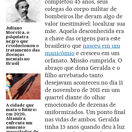
completou 45 anos, seus
colegas do corpo militar de
bombeiros lhe deram algo de
valor inestimável: localizar sua
Juliano
mãe. Aquela desconhecida era
Moreira, o
a chave das origens para este
psiquiatra
negro que
brasileiro que
nasceu em um
revolucionou o
tratamento das
manicômio
e cresceu em um
doenças
orfanato. Missão cumprida. O
mentais no
Brasil
abraço que dona Geralda e o
filho arrebatado tanto
desejavam aconteceu no dia 11
de novembro de 2011 em um
quartel diante do olhar
emocionado de dezenas de
A cidade que
mata o futuro:
uniformizados. Um ponto final
em 2020,
nas vidas de ambos. Geralda
Altamira
enfrenta um
tinha 15 anos quando deu à luz
aumento
avassalador de