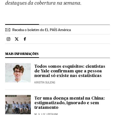
destaques da cobertura na semana.
Receba o boletim do EL PAÍS América
Brasil El País Brasil en Instagram
Brasil El País Brasil en Twitter
Brasil El País Brasil en Facebook
MAIS INFORMAÇÕES
Todos somos esquisitos: cientistas
de Yale confirmam que a pessoa
normal só existe nas estatísticas
KRISTIN SULENG
Ter uma doença mental na China:
estigmatizado, ignorado e sem
tratamento
M. V. LIY
| PEQUIM