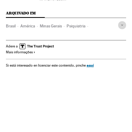
ARQUIVADO EM
Brasil
América
Minas Gerais
Psiquiatria
Psiquiátricos
Museus públicos
Hospitais
História
Saúde mental
América Latina
Psicologia
Adere a
Mais informações
Direitos humanos
aquí
Si está interesado en licenciar este contenido, pinche