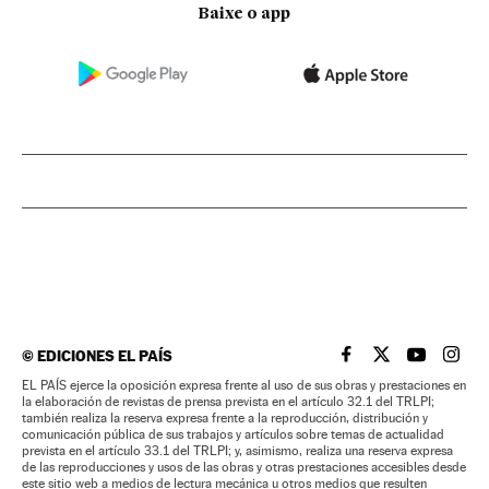
Baixe o app
©
EDICIONES EL PAÍS
EL PAÍS BRASIL EN
EL PAÍS BRASI
EL PAÍS B
EL PA
EL PAÍS ejerce la oposición expresa frente al uso de sus obras y prestaciones en
la elaboración de revistas de prensa prevista en el artículo 32.1 del TRLPI;
también realiza la reserva expresa frente a la reproducción, distribución y
comunicación pública de sus trabajos y artículos sobre temas de actualidad
prevista en el artículo 33.1 del TRLPI; y, asimismo, realiza una reserva expresa
de las reproducciones y usos de las obras y otras prestaciones accesibles desde
este sitio web a medios de lectura mecánica u otros medios que resulten