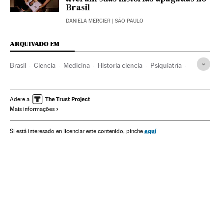
Brasil
DANIELA MERCIER
| SÃO PAULO
ARQUIVADO EM
Brasil
Ciencia
Medicina
Historia ciencia
Psiquiatría
Enfermedades mentales
Bahia (Brasil)
Historia
Población negra
Indígenas
Racismo
Adere a
Mais informações
aquí
Si está interesado en licenciar este contenido, pinche