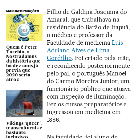
Filho de Galdina Joaquina do
MAIS INFORMAÇÕES
Amaral, que trabalhava na
residência do Barão de Itapuã,
o médico e professor da
Faculdade de medicina
Luís
Quem é Peter
Adriano Alves de Lima
Turchin, o
Gordilho
. Foi criado pela mãe,
Nostradamus
da história que
e reconhecido posteriormente
há dez anos já
previa que
pelo pai, o português Manoel
2020 seria
do Carmo Moreira Junior, um
atroz
funcionário público que atuava
com inspeção de iluminação.
Fez os cursos preparatórios e
ingressou em medicina em
1886.
Vikings ‘queer’,
transculturais e
bastante
Na faculdade, foi aluno de
inclusivos