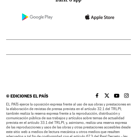
Baixe o app
©
EDICIONES EL PAÍS
EL PAÍS BRASIL EN
EL PAÍS BRASI
EL PAÍS B
EL PA
EL PAÍS ejerce la oposición expresa frente al uso de sus obras y prestaciones en
la elaboración de revistas de prensa prevista en el artículo 32.1 del TRLPI;
también realiza la reserva expresa frente a la reproducción, distribución y
comunicación pública de sus trabajos y artículos sobre temas de actualidad
prevista en el artículo 33.1 del TRLPI; y, asimismo, realiza una reserva expresa
de las reproducciones y usos de las obras y otras prestaciones accesibles desde
este sitio web a medios de lectura mecánica u otros medios que resulten
adecuados a tal fin de conformidad con el artículo 67.3 del Real Decreto - ley