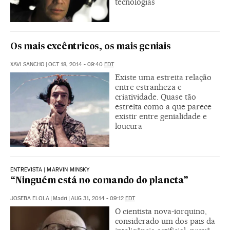
tecnologias
Os mais excêntricos, os mais geniais
XAVI SANCHO
|
OCT 18, 2014 - 09:40
EDT
Existe uma estreita relação
entre estranheza e
criatividade. Quase tão
estreita como a que parece
existir entre genialidade e
loucura
ENTREVISTA | MARVIN MINSKY
“Ninguém está no comando do planeta”
JOSEBA ELOLA
|
Madri
|
AUG 31, 2014 - 09:12
EDT
O cientista nova-iorquino,
considerado um dos pais da