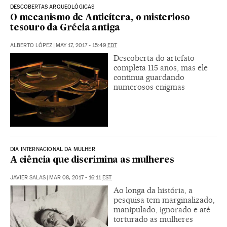
DESCOBERTAS ARQUEOLÓGICAS
O mecanismo de Anticítera, o misterioso
tesouro da Grécia antiga
ALBERTO LÓPEZ
|
MAY 17, 2017 - 15:49
EDT
Descoberta do artefato
completa 115 anos, mas ele
continua guardando
numerosos enigmas
DIA INTERNACIONAL DA MULHER
A ciência que discrimina as mulheres
JAVIER SALAS
|
MAR 08, 2017 - 16:11
EST
Ao longa da história, a
pesquisa tem marginalizado,
manipulado, ignorado e até
torturado as mulheres