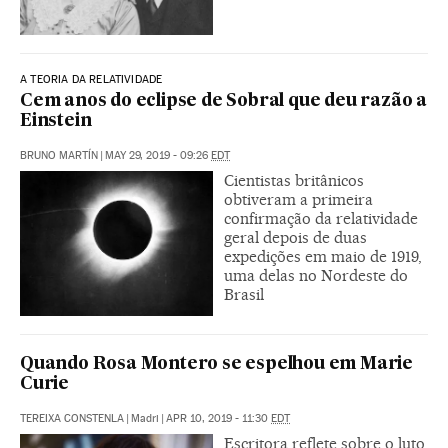
A TEORIA DA RELATIVIDADE
Cem anos do eclipse de Sobral que deu razão a
Einstein
BRUNO MARTÍN
|
MAY 29, 2019 - 09:26
EDT
Cientistas britânicos
obtiveram a primeira
confirmação da relatividade
geral depois de duas
expedições em maio de 1919,
uma delas no Nordeste do
Brasil
Quando Rosa Montero se espelhou em Marie
Curie
TEREIXA CONSTENLA
|
Madri
|
APR 10, 2019 - 11:30
EDT
Escritora reflete sobre o luto