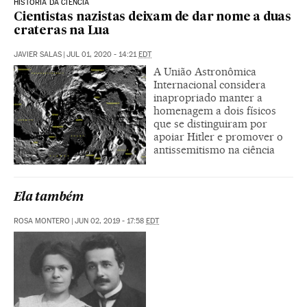
HISTÓRIA DA CIÊNCIA
Cientistas nazistas deixam de dar nome a duas
crateras na Lua
JAVIER SALAS
|
JUL 01, 2020 - 14:21
EDT
A União Astronômica
Internacional considera
inapropriado manter a
homenagem a dois físicos
que se distinguiram por
apoiar Hitler e promover o
antissemitismo na ciência
Ela também
ROSA MONTERO
|
JUN 02, 2019 - 17:58
EDT