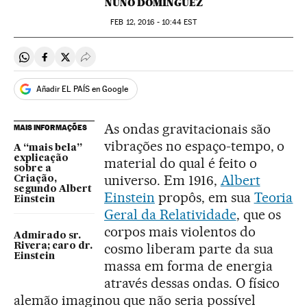
NUÑO DOMÍNGUEZ
FEB
12, 2016 - 10:44
EST
Compartir en Whatsapp
Compartir en Facebook
Compartir en Twitter
Desplegar Redes Sociales
Añadir EL PAÍS en Google
As ondas gravitacionais são
MAIS INFORMAÇÕES
vibrações no espaço-tempo, o
A “mais bela”
explicação
material do qual é feito o
sobre a
universo. Em 1916,
Albert
Criação,
segundo Albert
Einstein
propôs, em sua
Teoria
Einstein
Geral da Relatividade
, que os
corpos mais violentos do
Admirado sr.
cosmo liberam parte da sua
Rivera; caro dr.
Einstein
massa em forma de energia
através dessas ondas. O físico
alemão imaginou que não seria possível