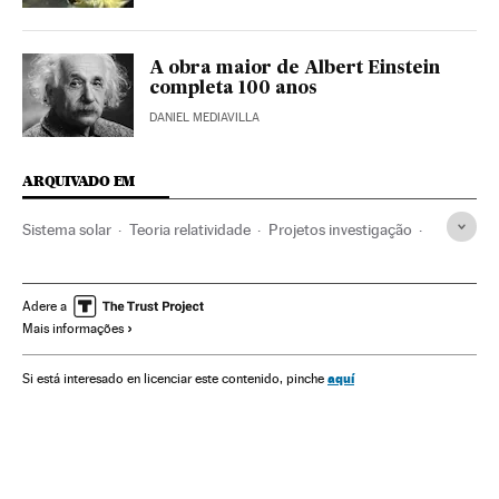
A obra maior de Albert Einstein
completa 100 anos
DANIEL MEDIAVILLA
ARQUIVADO EM
Sistema solar
Teoria relatividade
Projetos investigação
Detector ondas gravitacionais
Albert Einstein
História Ciência
Física quântica
A Terra
Planetas
Adere a
Mais informações
Universo
Astronomia
História
Ondas gravitacionais
Física nuclear
Física
Ciências exatas
Kip Thorne
aquí
Si está interesado en licenciar este contenido, pinche
Ciência
Cientistas
LIGO