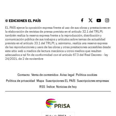
©
EDICIONES EL PAÍS
EL PAÍS BRASIL EN
EL PAÍS BRASI
EL PAÍS B
EL PA
EL PAÍS ejerce la oposición expresa frente al uso de sus obras y prestaciones en
la elaboración de revistas de prensa prevista en el artículo 32.1 del TRLPI;
también realiza la reserva expresa frente a la reproducción, distribución y
comunicación pública de sus trabajos y artículos sobre temas de actualidad
prevista en el artículo 33.1 del TRLPI; y, asimismo, realiza una reserva expresa
de las reproducciones y usos de las obras y otras prestaciones accesibles desde
este sitio web a medios de lectura mecánica u otros medios que resulten
adecuados a tal fin de conformidad con el artículo 67.3 del Real Decreto - ley
24/2021, de 2 de noviembre
Contacto
Venta de contenidos
Aviso legal
Política cookies
Política de privacidad
Mapa
Suscripciones EL PAÍS
Suscripciones empresas
RSS
Índice
Noticias de hoy