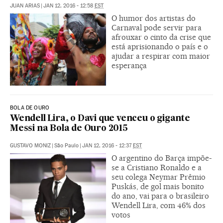
JUAN ARIAS
|
JAN 12, 2016 - 12:58
EST
O humor dos artistas do
Carnaval pode servir para
afrouxar o cinto da crise que
está aprisionando o país e o
ajudar a respirar com maior
esperança
BOLA DE OURO
Wendell Lira, o Davi que venceu o gigante
Messi na Bola de Ouro 2015
GUSTAVO MONIZ
|
São Paulo
|
JAN 12, 2016 - 12:37
EST
O argentino do Barça impõe-
se a Cristiano Ronaldo e a
seu colega Neymar Prêmio
Puskás, de gol mais bonito
do ano, vai para o brasileiro
Wendell Lira, com 46% dos
votos