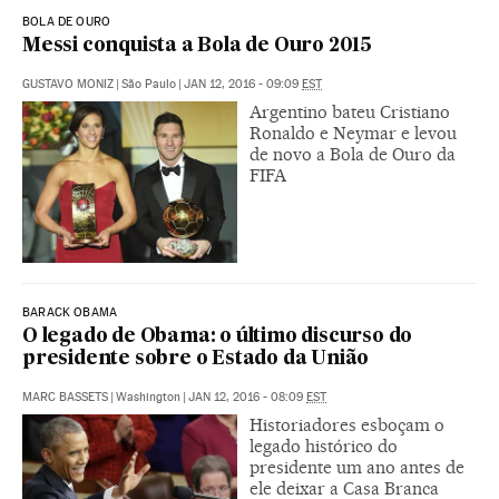
BOLA DE OURO
Messi conquista a Bola de Ouro 2015
GUSTAVO MONIZ
|
São Paulo
|
JAN 12, 2016 - 09:09
EST
Argentino bateu Cristiano
Ronaldo e Neymar e levou
de novo a Bola de Ouro da
FIFA
BARACK OBAMA
O legado de Obama: o último discurso do
presidente sobre o Estado da União
MARC BASSETS
|
Washington
|
JAN 12, 2016 - 08:09
EST
Historiadores esboçam o
legado histórico do
presidente um ano antes de
ele deixar a Casa Branca