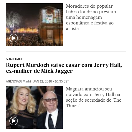
Moradores do popular
bairro londrino prestam
uma homenagem
espontânea e festiva ao
artista
SOCIEDADE
Rupert Murdoch vai se casar com Jerry Hall,
ex-mulher de Mick Jagger
AGÊNCIAS
|
Madri
|
JAN 12, 2016 - 10:35
EST
Magnata anunciou seu
noivado com Jerry Hall na
seção de sociedade de ‘The
Times’