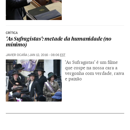
CRÍTICA
'As Sufragistas': metade da humanidade (no
mínimo)
JAVIER OCAÑA
|
JAN 12, 2016 - 08:06
EST
'As Sufragistas' é um filme
que cospe na nossa cara a
vergonha com verdade, raiva
e paixão