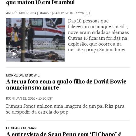
que matou 10 em Istambul
ANDRÉS MOURENZA
|
Istambul
|
JAN 12, 2016 - 15:26
EST
Das 10 pessoas que
faleceram no ataque suicida,
nove eram cidadãos alemães
Outras 15 ficaram feridas na
explosão, que ocorreu na
turística praça Sultanahmet
MORRE DAVID BOWIE
A terna foto com a qual o filho de David Bowie
anunciou sua morte
ICON
|
JAN 12, 2016 - 15:20
EST
Duncan Jones utilizou uma imagem de um pai feliz para
se despedir da estrela do pop
EL CHAPO GUZMÁN
A entrevista de Sean Penn com ‘El Chapo’ é