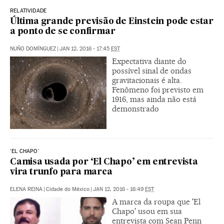
RELATIVIDADE
Última grande previsão de Einstein pode estar
a ponto de se confirmar
NUÑO DOMÍNGUEZ
|
JAN 12, 2016 - 17:45
EST
Expectativa diante do
possível sinal de ondas
gravitacionais é alta.
Fenômeno foi previsto em
1916, mas ainda não está
demonstrado
'EL CHAPO'
Camisa usada por ‘El Chapo’ em entrevista
vira trunfo para marca
ELENA REINA
|
Cidade do México
|
JAN 12, 2016 - 16:49
EST
A marca da roupa que 'El
Chapo' usou em sua
entrevista com Sean Penn