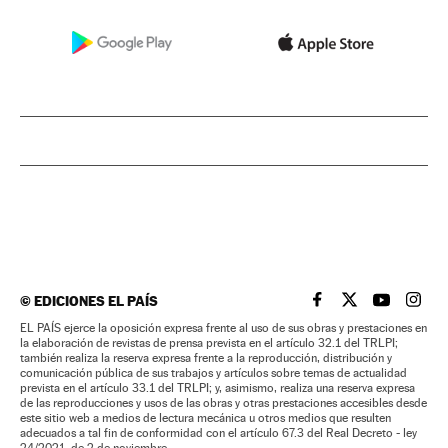
©
EDICIONES EL PAÍS
EL PAÍS BRASIL EN
EL PAÍS BRASI
EL PAÍS B
EL PA
EL PAÍS ejerce la oposición expresa frente al uso de sus obras y prestaciones en
la elaboración de revistas de prensa prevista en el artículo 32.1 del TRLPI;
también realiza la reserva expresa frente a la reproducción, distribución y
comunicación pública de sus trabajos y artículos sobre temas de actualidad
prevista en el artículo 33.1 del TRLPI; y, asimismo, realiza una reserva expresa
de las reproducciones y usos de las obras y otras prestaciones accesibles desde
este sitio web a medios de lectura mecánica u otros medios que resulten
adecuados a tal fin de conformidad con el artículo 67.3 del Real Decreto - ley