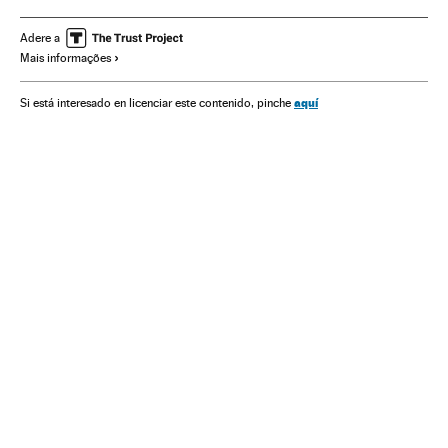
Pop
Músicos
Rock
Câncer
Estilos musicais
Redes sociais
Doenças
Internet
Medicina
Empresas
Adere a
Mais informações
Saúde
Economia
Sociedade
Música
aquí
Si está interesado en licenciar este contenido, pinche