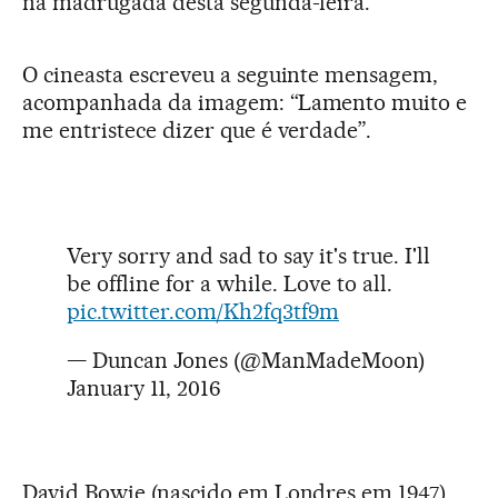
na madrugada desta segunda-feira.
O cineasta escreveu a seguinte mensagem,
acompanhada da imagem: “Lamento muito e
me entristece dizer que é verdade”.
Very sorry and sad to say it's true. I'll
be offline for a while. Love to all.
pic.twitter.com/Kh2fq3tf9m
— Duncan Jones (@ManMadeMoon)
January 11, 2016
David Bowie (nascido em Londres em 1947)