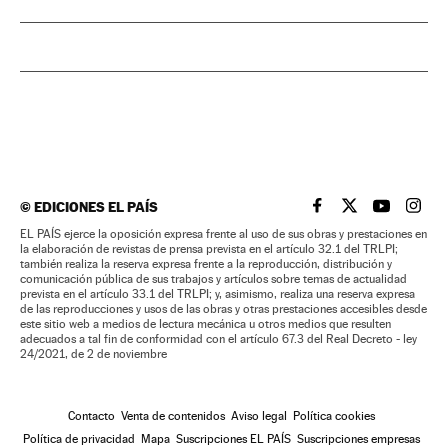
©
EDICIONES EL PAÍS
EL PAÍS BRASIL EN
EL PAÍS BRASI
EL PAÍS B
EL PA
EL PAÍS ejerce la oposición expresa frente al uso de sus obras y prestaciones en
la elaboración de revistas de prensa prevista en el artículo 32.1 del TRLPI;
también realiza la reserva expresa frente a la reproducción, distribución y
comunicación pública de sus trabajos y artículos sobre temas de actualidad
prevista en el artículo 33.1 del TRLPI; y, asimismo, realiza una reserva expresa
de las reproducciones y usos de las obras y otras prestaciones accesibles desde
este sitio web a medios de lectura mecánica u otros medios que resulten
adecuados a tal fin de conformidad con el artículo 67.3 del Real Decreto - ley
24/2021, de 2 de noviembre
Contacto
Venta de contenidos
Aviso legal
Política cookies
Política de privacidad
Mapa
Suscripciones EL PAÍS
Suscripciones empresas