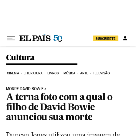
Pular para o conteúdo
SUSCRÍBETE
Cultura
CINEMA
LITERATURA
LIVROS
MÚSICA
ARTE
TELEVISÃO
MORRE DAVID BOWIE
A terna foto com a qual o
filho de David Bowie
anunciou sua morte
Duncan Jones utilizou uma imagem de