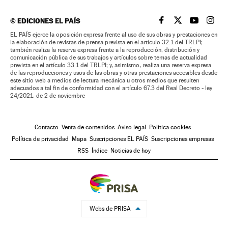
©
EDICIONES EL PAÍS
EL PAÍS BRASIL EN
EL PAÍS BRASI
EL PAÍS B
EL PA
EL PAÍS ejerce la oposición expresa frente al uso de sus obras y prestaciones en
la elaboración de revistas de prensa prevista en el artículo 32.1 del TRLPI;
también realiza la reserva expresa frente a la reproducción, distribución y
comunicación pública de sus trabajos y artículos sobre temas de actualidad
prevista en el artículo 33.1 del TRLPI; y, asimismo, realiza una reserva expresa
de las reproducciones y usos de las obras y otras prestaciones accesibles desde
este sitio web a medios de lectura mecánica u otros medios que resulten
adecuados a tal fin de conformidad con el artículo 67.3 del Real Decreto - ley
24/2021, de 2 de noviembre
Contacto
Venta de contenidos
Aviso legal
Política cookies
Política de privacidad
Mapa
Suscripciones EL PAÍS
Suscripciones empresas
RSS
Índice
Noticias de hoy
Webs de PRISA