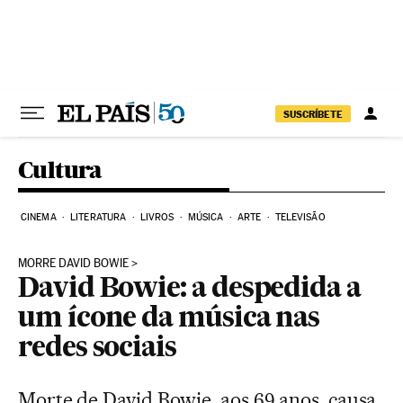
Pular para o conteúdo
SUSCRÍBETE
Cultura
CINEMA
LITERATURA
LIVROS
MÚSICA
ARTE
TELEVISÃO
MORRE DAVID BOWIE
David Bowie: a despedida a
um ícone da música nas
redes sociais
Morte de David Bowie, aos 69 anos, causa