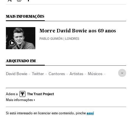
Cultura El País Brasil en Twitter
Cultura El País Brasil en Instagram
Cultura El País Brasil en Facebook
MAIS INFORMAÇÕES
Morre David Bowie aos 69 anos
PABLO GUIMÓN
| LONDRES
ARQUIVADO EM
David Bowie
Twitter
Cantores
Artistas
Músicos
Rock
Redes sociais
Estilos musicais
Música
Verne
Adere a
Mais informações
aquí
Si está interesado en licenciar este contenido, pinche