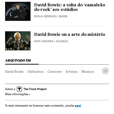
David Bowie: a volta do ‘camaleão
do rock’ aos estúdios
BORJA HERMOSO
| MADRI
David Bowie ou a arte do mistério
RAFA CERVERA
| VALENCIA
ARQUIVADO EM
David Bowie
Obituários
Cantores
Artistas
Músicos
Rock
Estilos musicais
Acontecimentos
Cultura
Sociedade
Música
Adere a
Mais informações
aquí
Si está interesado en licenciar este contenido, pinche