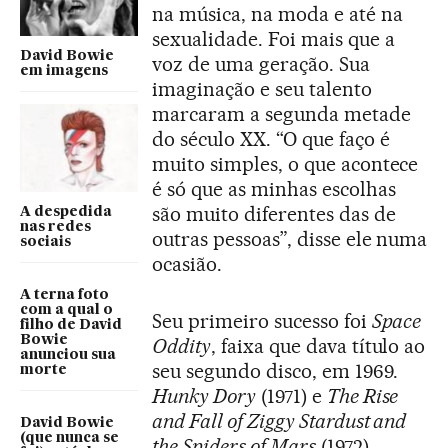
na música, na moda e até na
sexualidade. Foi mais que a
David Bowie
voz de uma geração. Sua
em imagens
imaginação e seu talento
marcaram a segunda metade
do século XX. “O que faço é
muito simples, o que acontece
é só que as minhas escolhas
são muito diferentes das de
A despedida
nas redes
outras pessoas”, disse ele numa
sociais
ocasião.
A terna foto
com a qual o
Seu primeiro sucesso foi
Space
filho de David
Bowie
Oddity
, faixa que dava título ao
anunciou sua
seu segundo disco, em 1969.
morte
Hunky Dory
(1971) e
The Rise
and Fall of Ziggy Stardust and
David Bowie
(que nunca se
the Spiders of Mars
(1972)