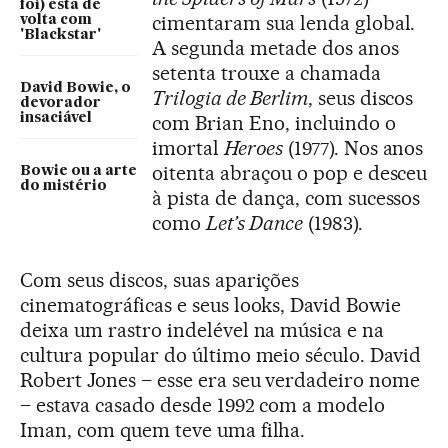
foi) está de
cimentaram sua lenda global.
volta com
'Blackstar'
A segunda metade dos anos
setenta trouxe a chamada
David Bowie, o
Trilogia de Berlim
, seus discos
devorador
insaciável
com Brian Eno, incluindo o
imortal
Heroes
(1977). Nos anos
oitenta abraçou o pop e desceu
Bowie ou a arte
do mistério
à pista de dança, com sucessos
como
Let’s Dance
(1983).
Com seus discos, suas aparições
cinematográficas e seus looks, David Bowie
deixa um rastro indelével na música e na
cultura popular do último meio século. David
Robert Jones – esse era seu verdadeiro nome
– estava casado desde 1992 com a modelo
Iman, com quem teve uma filha.