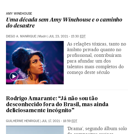
AMY WINEHOUSE
Uma década sem Amy Winehouse e o caminho
do desastre
DIEGO A. MANRIQUE
|
Madri
|
JUL 23, 2021 - 15:30
EDT
As relações tóxicas, tanto no
âmbito privado quanto no
profissional, contribuíram
para afundar um dos
talentos mais completos do
começo deste século
Rodrigo Amarante: “Já não sou tão
desconhecido fora do Brasil, mas ainda
deliciosamente incógnito”
GUILHERME HENRIQUE
|
JUL 17, 2021 - 18:59
EDT
‘Drama’, segundo álbum solo