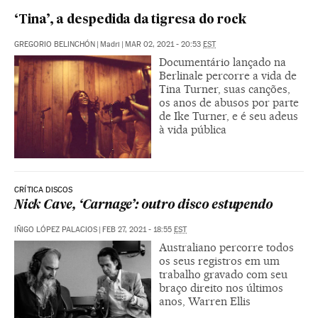
‘Tina’, a despedida da tigresa do rock
GREGORIO BELINCHÓN
|
Madri
|
MAR 02, 2021 - 20:53
EST
Documentário lançado na
Berlinale percorre a vida de
Tina Turner, suas canções,
os anos de abusos por parte
de Ike Turner, e é seu adeus
à vida pública
CRÍTICA DISCOS
Nick Cave, ‘Carnage’: outro disco estupendo
IÑIGO LÓPEZ PALACIOS
|
FEB 27, 2021 - 18:55
EST
Australiano percorre todos
os seus registros em um
trabalho gravado com seu
braço direito nos últimos
anos, Warren Ellis