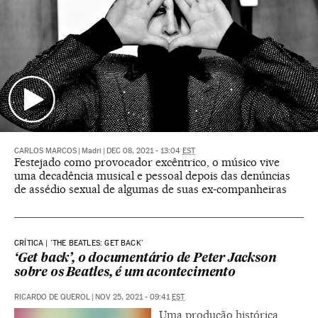
CARLOS MARCOS
|
Madri
|
DEC 08, 2021 - 13:04
EST
Festejado como provocador excêntrico, o músico vive
uma decadência musical e pessoal depois das denúncias
de assédio sexual de algumas de suas ex-companheiras
CRÍTICA | 'THE BEATLES: GET BACK'
‘Get back’, o documentário de Peter Jackson
sobre os Beatles, é um acontecimento
RICARDO DE QUEROL
|
NOV 25, 2021 - 09:41
EST
Uma produção histórica,