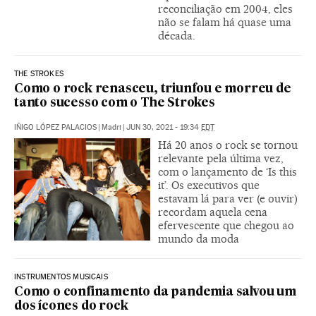
reconciliação em 2004, eles
não se falam há quase uma
década.
THE STROKES
Como o rock renasceu, triunfou e morreu de
tanto sucesso com o The Strokes
IÑIGO LÓPEZ PALACIOS
|
Madri
|
JUN 30, 2021 - 19:34
EDT
Há 20 anos o rock se tornou
relevante pela última vez,
com o lançamento de ‘Is this
it’. Os executivos que
estavam lá para ver (e ouvir)
recordam aquela cena
efervescente que chegou ao
mundo da moda
INSTRUMENTOS MUSICAIS
Como o confinamento da pandemia salvou um
dos ícones do rock