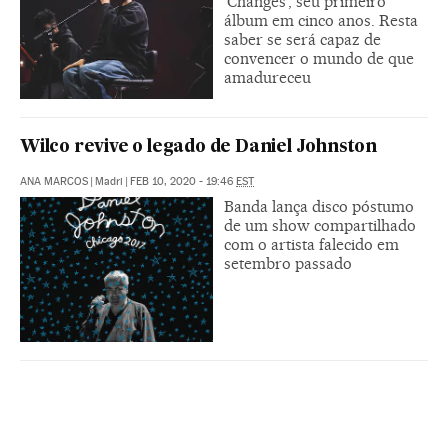
‘Changes’, seu primeiro
álbum em cinco anos. Resta
saber se será capaz de
convencer o mundo de que
amadureceu
Wilco revive o legado de Daniel Johnston
ANA MARCOS
|
Madri
|
FEB 10, 2020 - 19:46
EST
Banda lança disco póstumo
de um show compartilhado
com o artista falecido em
setembro passado