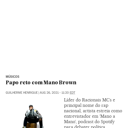
MÚSICOS
Papo reto com Mano Brown
GUILHERME HENRIQUE
|
AUG 26, 2021 - 11:20
EDT
Líder do Racionais MC’s e
principal nome do rap
nacional, artista estreia como
entrevistador em ‘Mano a
Mano’, podcast do Spotify
para debater política,