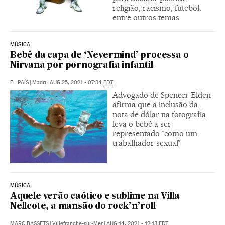
religião, racismo, futebol,
entre outros temas
MÚSICA
Bebê da capa de ‘Nevermind’ processa o
Nirvana por pornografia infantil
EL PAÍS
|
Madri
|
AUG 25, 2021 - 07:34
EDT
Advogado de Spencer Elden
afirma que a inclusão da
nota de dólar na fotografia
leva o bebê a ser
representado “como um
trabalhador sexual”
MÚSICA
Aquele verão caótico e sublime na Villa
Nellcote, a mansão do rock’n’roll
MARC BASSETS
|
Villefranche-sur-Mer
|
AUG 14, 2021 - 12:13
EDT