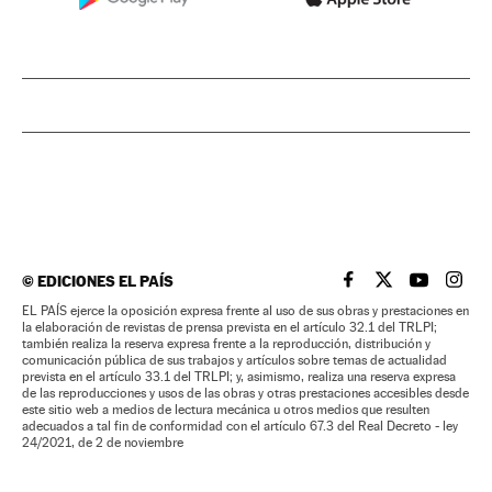
©
EDICIONES EL PAÍS
EL PAÍS BRASIL EN
EL PAÍS BRASI
EL PAÍS B
EL PA
EL PAÍS ejerce la oposición expresa frente al uso de sus obras y prestaciones en
la elaboración de revistas de prensa prevista en el artículo 32.1 del TRLPI;
también realiza la reserva expresa frente a la reproducción, distribución y
comunicación pública de sus trabajos y artículos sobre temas de actualidad
prevista en el artículo 33.1 del TRLPI; y, asimismo, realiza una reserva expresa
de las reproducciones y usos de las obras y otras prestaciones accesibles desde
este sitio web a medios de lectura mecánica u otros medios que resulten
adecuados a tal fin de conformidad con el artículo 67.3 del Real Decreto - ley
24/2021, de 2 de noviembre