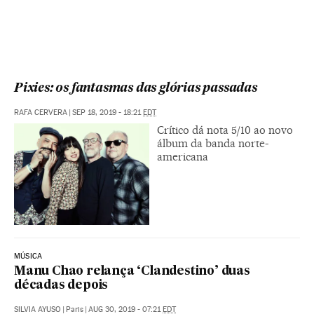
Pixies: os fantasmas das glórias passadas
RAFA CERVERA
|
SEP 18, 2019 - 18:21
EDT
Crítico dá nota 5/10 ao novo
álbum da banda norte-
americana
MÚSICA
Manu Chao relança ‘Clandestino’ duas
décadas depois
SILVIA AYUSO
|
Paris
|
AUG 30, 2019 - 07:21
EDT