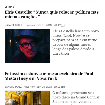
MÚSICA
Elvis Costello: “Nunca quis colocar política nas
minhas canções”
RAFA DE MIGUEL
|
Londres
|
OCT 11, 2018 - 20:42
EDT
Elvis Costello lança um novo
disco, ‘Look Now’, e se
prepara para sair em turnê
depois de alguns meses
longe dos palcos devido a
um câncer
Foi assim o show surpresa exclusivo de Paul
McCartney em Nova York
SANDRO POZZI
|
Nova York
|
SEP 08, 2018 - 19:12
EDT
O músico apresentou seu
novo disco na Grand Central
Station com convidados