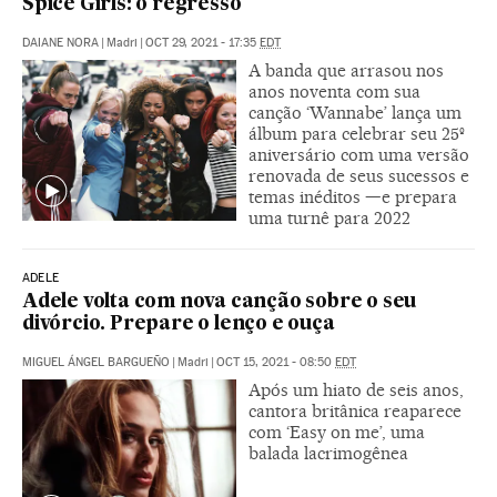
Spice Girls: o regresso
DAIANE NORA
|
Madri
|
OCT 29, 2021 - 17:35
EDT
A banda que arrasou nos
anos noventa com sua
canção ‘Wannabe’ lança um
álbum para celebrar seu 25º
aniversário com uma versão
renovada de seus sucessos e
temas inéditos —e prepara
uma turnê para 2022
ADELE
Adele volta com nova canção sobre o seu
divórcio. Prepare o lenço e ouça
MIGUEL ÁNGEL BARGUEÑO
|
Madri
|
OCT 15, 2021 - 08:50
EDT
Após um hiato de seis anos,
cantora britânica reaparece
com ‘Easy on me’, uma
balada lacrimogênea