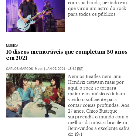
com sua banda, período em
que virou um astro do rock
para todos os públicos
MÚSICA
10 discos memoráveis que completam 50 anos
em 2021
CARLOS MARCOS
|
Madri
|
JAN 07, 2021 - 13:42
EST
Nem os Beatles nem Jimi
Hendrix estavam mais por
aqui, o rock se tornara
maior e os músicos tinham
vivido o suficiente para
contar coisas profundas. Aos
27 anos, Chico Buarque
surpreendia o mundo com o
melhor da música brasileira.
Bem-vindos à excelente safra
de 1971