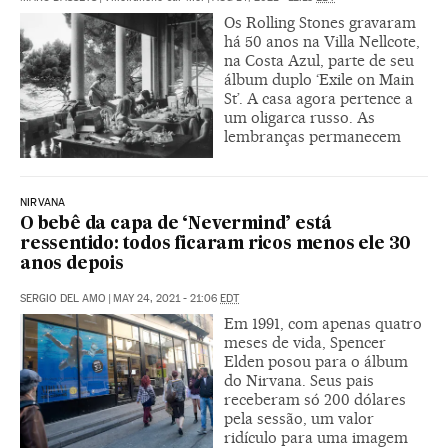
Os Rolling Stones gravaram
há 50 anos na Villa Nellcote,
na Costa Azul, parte de seu
álbum duplo ‘Exile on Main
St’. A casa agora pertence a
um oligarca russo. As
lembranças permanecem
NIRVANA
O bebê da capa de ‘Nevermind’ está
ressentido: todos ficaram ricos menos ele 30
anos depois
SERGIO DEL AMO
|
MAY 24, 2021 - 21:06
EDT
Em 1991, com apenas quatro
meses de vida, Spencer
Elden posou para o álbum
do Nirvana. Seus pais
receberam só 200 dólares
pela sessão, um valor
ridículo para uma imagem