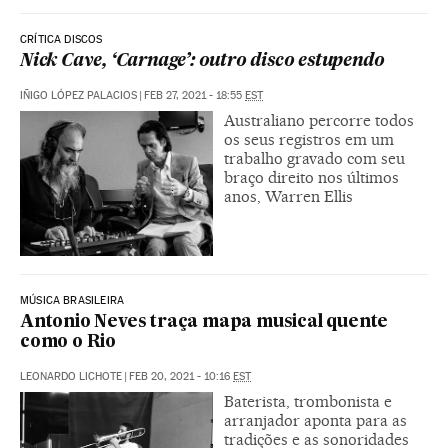
CRÍTICA DISCOS
Nick Cave, ‘Carnage’: outro disco estupendo
IÑIGO LÓPEZ PALACIOS
|
FEB 27, 2021 - 18:55
EST
Australiano percorre todos
os seus registros em um
trabalho gravado com seu
braço direito nos últimos
anos, Warren Ellis
MÚSICA BRASILEIRA
Antonio Neves traça mapa musical quente
como o Rio
LEONARDO LICHOTE
|
FEB 20, 2021 - 10:16
EST
Baterista, trombonista e
arranjador aponta para as
tradições e as sonoridades