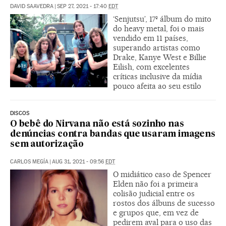
DAVID SAAVEDRA
|
SEP 27, 2021 - 17:40
EDT
‘Senjutsu’, 17º álbum do mito
do heavy metal, foi o mais
vendido em 11 países,
superando artistas como
Drake, Kanye West e Billie
Eilish, com excelentes
críticas inclusive da mídia
pouco afeita ao seu estilo
DISCOS
O bebê do Nirvana não está sozinho nas
denúncias contra bandas que usaram imagens
sem autorização
CARLOS MEGÍA
|
AUG 31, 2021 - 09:56
EDT
O midiático caso de Spencer
Elden não foi a primeira
colisão judicial entre os
rostos dos álbuns de sucesso
e grupos que, em vez de
pedirem aval para o uso das