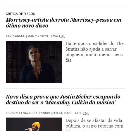
CRÍTICA DE DISCOS
Morrissey-artista derrota Morrissey-pessoa em
ótimo novo disco
XAVI SANCHO
|
MAR 23, 2020 - 15:47
EDT
Há tempos o ex-líder do The
Smiths não ajuda a salvar
ninguém, muito menos seus
fãs
Novo disco prova que Justin Bieber escapou do
destino de ser o ‘Macaulay Culkin da música’
FERNANDO NAVARRO
|
Londres
|
FEB 14, 2020 - 13:30
EST
Depois de se afastar da vida
pública, o astro retorna com