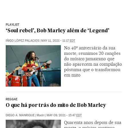
PLAYLIST
‘Soul rebel’, Bob Marley além de ‘Legend’
IÑIGO LÓPEZ PALACIOS
|
MAY 11, 2021 - 11:17
EDT
No 40º aniversário da sua
morte, reunimos 20 canções
do músico jamaicano que
não aparecem na compilação
póstuma que o transformou
em mito
REGGAE
O que há por trás do mito de Bob Marley
DIEGO A. MANRIQUE
|
Madri
|
MAY 09, 2021 - 15:47
EDT
Quarenta anos depois de sua
morte, o músico continua