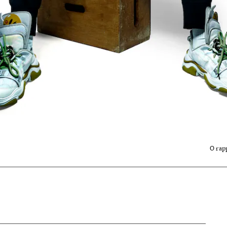
O rap