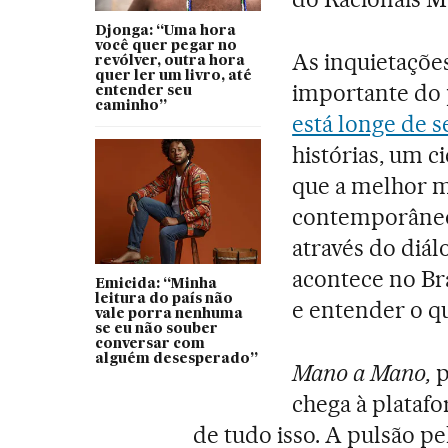
Djonga: “Uma hora
você quer pegar no
As inquietaçõ
revólver, outra hora
quer ler um livro, até
importante do 
entender seu
caminho”
está longe de 
histórias, um c
que a melhor m
contemporâneo,
através do diál
acontece no Bra
Emicida: “Minha
leitura do país não
e entender o q
vale porra nenhuma
se eu não souber
conversar com
alguém desesperado”
Mano a Mano,
p
chega à platafo
de tudo isso. A pulsão p