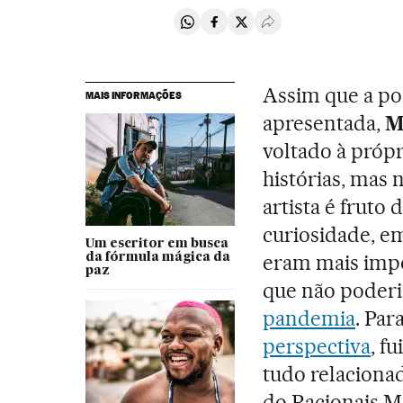
Compartir en Whatsapp
Compartir en Facebook
Compartir en Twitter
Desplegar Redes Soci
Assim que a p
MAIS INFORMAÇÕES
apresentada,
M
voltado à própr
histórias, mas 
artista é fruto
curiosidade, 
Um escritor em busca
eram mais impo
da fórmula mágica da
paz
que não poder
pandemia
. Par
perspectiva
, f
tudo relacionad
do Racionais MC