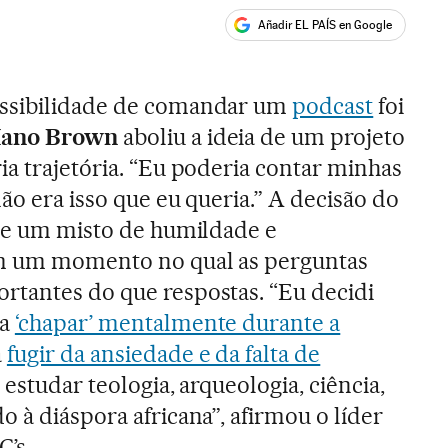
Añadir EL PAÍS en Google
ales
ossibilidade de comandar um
podcast
foi
ano Brown
aboliu a ideia de um projeto
ia trajetória. “Eu poderia contar minhas
não era isso que eu queria.” A decisão do
 de um misto de humildade e
em um momento no qual as perguntas
rtantes do que respostas. “Eu decidi
ia
‘chapar’ mentalmente durante a
a
fugir da ansiedade e da falta de
ui estudar teologia, arqueologia, ciência,
o à diáspora africana”, afirmou o líder
’s.