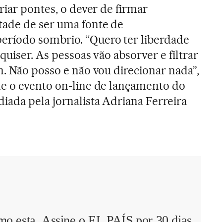
riar pontes, o dever de firmar
tade de ser uma fonte de
ríodo sombrio. “Quero ter liberdade
quiser. As pessoas vão absorver e filtrar
m. Não posso e não vou direcionar nada”,
te o evento on-line de lançamento do
iada pela jornalista Adriana Ferreira
mo esta. Assine o EL PAÍS por 30 dias