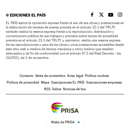
©
EDICIONES EL PAÍS
EL PAÍS BRASIL EN
EL PAÍS BRASI
EL PAÍS B
EL PA
EL PAÍS ejerce la oposición expresa frente al uso de sus obras y prestaciones en
la elaboración de revistas de prensa prevista en el artículo 32.1 del TRLPI;
también realiza la reserva expresa frente a la reproducción, distribución y
comunicación pública de sus trabajos y artículos sobre temas de actualidad
prevista en el artículo 33.1 del TRLPI; y, asimismo, realiza una reserva expresa
de las reproducciones y usos de las obras y otras prestaciones accesibles desde
este sitio web a medios de lectura mecánica u otros medios que resulten
adecuados a tal fin de conformidad con el artículo 67.3 del Real Decreto - ley
24/2021, de 2 de noviembre
Contacto
Venta de contenidos
Aviso legal
Política cookies
Política de privacidad
Mapa
Suscripciones EL PAÍS
Suscripciones empresas
RSS
Índice
Noticias de hoy
Webs de PRISA