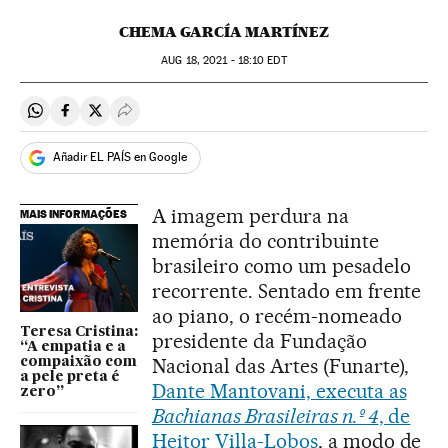
CHEMA GARCÍA MARTÍNEZ
AUG
18, 2021 - 18:10
EDT
Compartir en Whatsapp
Compartir en Facebook
Compartir en Twitter
Desplegar Redes Sociales
Añadir EL PAÍS en Google
A imagem perdura na
MAIS INFORMAÇÕES
memória do contribuinte
brasileiro como um pesadelo
recorrente. Sentado em frente
ao piano, o recém-nomeado
Teresa Cristina:
presidente da Fundação
“A empatia e a
Nacional das Artes (Funarte),
compaixão com
a pele preta é
Dante Mantovani, executa as
zero”
Bachianas Brasileiras n.º 4
, de
Heitor Villa-Lobos
, a modo de