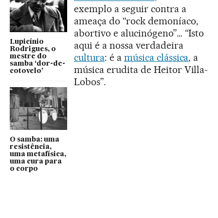
exemplo a seguir contra a
ameaça do “rock demoníaco,
abortivo e alucinógeno”… “Isto
Lupicínio
aqui é a nossa verdadeira
Rodrigues, o
cultura
: é a
música clássica
, a
mestre do
samba ‘dor-de-
música erudita de Heitor Villa-
cotovelo’
Lobos”.
O samba: uma
resistência,
uma metafísica,
uma cura para
o corpo