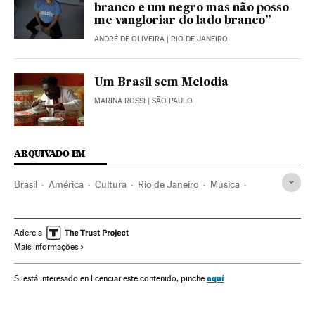
branco e um negro mas não posso
me vangloriar do lado branco”
ANDRÉ DE OLIVEIRA
| RIO DE JANEIRO
Um Brasil sem Melodia
MARINA ROSSI
| SÃO PAULO
ARQUIVADO EM
Brasil
América
Cultura
Rio de Janeiro
Música
Música clássica
Samba
Negros
Racismo
Música África
Literatura
Livros
Adere a
Mais informações
aquí
Si está interesado en licenciar este contenido, pinche