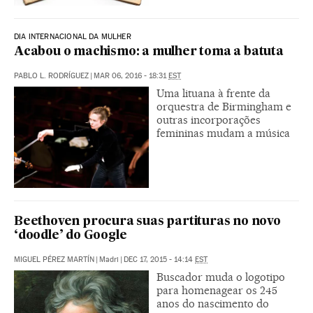
DIA INTERNACIONAL DA MULHER
Acabou o machismo: a mulher toma a batuta
PABLO L. RODRÍGUEZ
|
MAR 06, 2016 - 18:31
EST
Uma lituana à frente da
orquestra de Birmingham e
outras incorporações
femininas mudam a música
Beethoven procura suas partituras no novo
‘doodle’ do Google
MIGUEL PÉREZ MARTÍN
|
Madri
|
DEC 17, 2015 - 14:14
EST
Buscador muda o logotipo
para homenagear os 245
anos do nascimento do