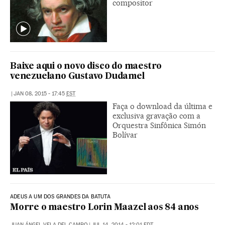
compositor
Baixe aqui o novo disco do maestro
venezuelano Gustavo Dudamel
|
JAN 08, 2015 - 17:45
EST
Faça o download da última e
exclusiva gravação com a
Orquestra Sinfônica Simón
Bolívar
ADEUS A UM DOS GRANDES DA BATUTA
Morre o maestro Lorin Maazel aos 84 anos
JUAN ÁNGEL VELA DEL CAMPO
|
JUL 14, 2014 - 12:01
EDT