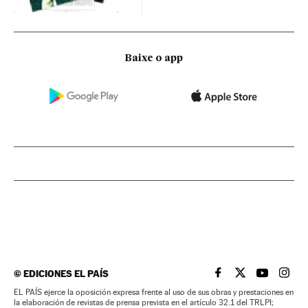
Baixe o app
©
EDICIONES EL PAÍS
EL PAÍS BRASIL EN
EL PAÍS BRASI
EL PAÍS B
EL PA
EL PAÍS ejerce la oposición expresa frente al uso de sus obras y prestaciones en
la elaboración de revistas de prensa prevista en el artículo 32.1 del TRLPI;