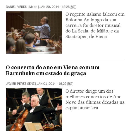
DANIEL VERDÚ
|
Madri
|
JAN 20, 2014 - 12:23
EST
O regente italiano faleceu em
Bolonha Ao longo da sua
carreira foi diretor musical
do La Scala, de Milão, e da
Staatsoper, de Viena
O concerto do ano em Viena com um
Barenboim em estado de graça
JAVIER PÉREZ SENZ
|
JAN 01, 2014 - 16:25
EST
O diretor dirige um dos
melhores concertos de Ano
Novo das últimas décadas na
capital austríaca