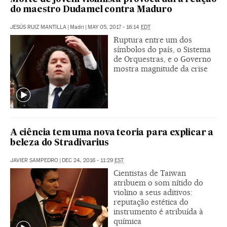
do maestro Dudamel contra Maduro
JESÚS RUIZ MANTILLA
|
Madri
|
MAY 05, 2017 - 16:14
EDT
Ruptura entre um dos
símbolos do país, o Sistema
de Orquestras, e o Governo
mostra magnitude da crise
A ciência tem uma nova teoria para explicar a
beleza do Stradivarius
JAVIER SAMPEDRO
|
DEC 24, 2016 - 11:29
EST
Cientistas de Taiwan
atribuem o som nítido do
violino a seus aditivos:
reputação estética do
instrumento é atribuída à
química