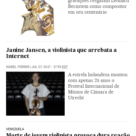
gravações resgatam Leonard
Bernstein como compositor
em seu centenário
Janine Jansen, a violinista que arrebata a
Internet
ISABEL FERRER
|
JUL 07, 2017 - 17:55
EDT
A estrela holandesa montou
com apenas 25 anos o
Festival Internacional de
Música de Câmara de
Utrecht
VENEZUELA
Morte de jovem violinista provoca dura reação