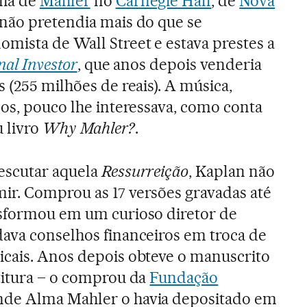
nia de
Mahler
no
Carnegie Hall
, de
Nova
 não pretendia mais do que se
ista de Wall Street e estava prestes a
nal Investor
, que anos depois venderia
 (255 milhões de reais). A música,
nos, pouco lhe interessava, como conta
 livro
Why Mahler?
.
escutar aquela
Ressurreição
, Kaplan não
ir. Comprou as 17 versões gravadas até
nsformou em um curioso diretor de
dava conselhos financeiros em troca de
icais. Anos depois obteve o manuscrito
rtitura – o comprou da
Fundação
onde Alma Mahler o havia depositado em