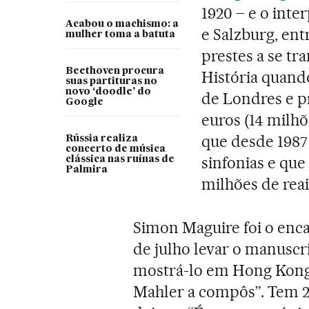
1920 – e o inte
Acabou o machismo: a
e Salzburg, ent
mulher toma a batuta
prestes a se tr
Beethoven procura
História quando
suas partituras no
novo ‘doodle’ do
de Londres e p
Google
euros (14 milhõ
que desde 1987
Rússia realiza
concerto de música
sinfonias e que
clássica nas ruínas de
Palmira
milhões de reai
Simon Maguire foi o encar
de julho levar o manuscr
mostrá-lo em Hong Kong
Mahler a compôs”. Tem 2