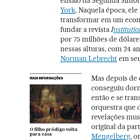
ensaio da Segunda Sinfo
York
. Naquela época, ele
transformar em um econom
fundar a revista
I
nstitutio
por 75 milhões de dólares
nessas alturas, com 24 a
Norman Lebrecht
em seu
Mas depois de 
MAIS INFORMAÇÕES
conseguiu dorm
então e se tra
orquestra que 
revelações mus
original da pa
O filho pródigo volta
Mengelberg
, 
para casa