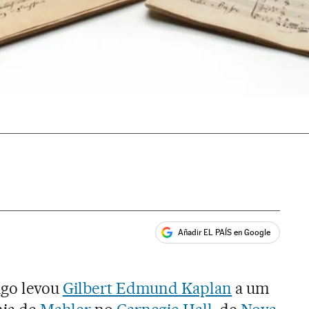
Añadir EL PAÍS en Google
ales
igo levou
Gilbert Edmund Kaplan
a um