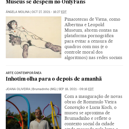
Museus se despem no OnlyFans
ÁNGELA MOLINA
|
OCT 27, 2021 - 16:27
EDT
Pinacotecas de Viena, como
Albertina e Leopold
Museum, abrem contas na
plataforma pornográfica
para evitar a censura de
quadros com nus (e o
controle moral dos
algoritmos) nas redes sociais
ARTE CONTEMPORÂNEA
Inhotim olha para o depois de amanhã
JOANA OLIVEIRA
|
Brumadinho (MG)
|
SEP 18, 2021 - 09:16
EDT
Com a inauguração de novas
obras de Rommulo Vieira
Conceição e Lucia Koch, o
museu se aproxima de
Brumadinho e reflete o
contexto social da cidade