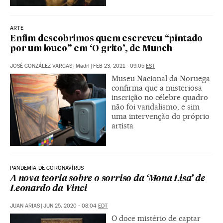
ARTE
Enfim descobrimos quem escreveu “pintado
por um louco” em ‘O grito’, de Munch
JOSÉ GONZÁLEZ VARGAS
|
Madri
|
FEB 23, 2021 - 09:05
EST
Museu Nacional da Noruega
confirma que a misteriosa
inscrição no célebre quadro
não foi vandalismo, e sim
uma intervenção do próprio
artista
PANDEMIA DE CORONAVÍRUS
A nova teoria sobre o sorriso da ‘Mona Lisa’ de
Leonardo da Vinci
JUAN ARIAS
|
JUN 25, 2020 - 08:04
EDT
O doce mistério de captar