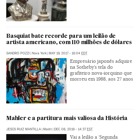
Basquiat bate recorde para um leilão de
artista americano, com 110 milhões de dólares
SANDRO POZZI
|
Nova York
|
MAY 19, 2017 - 16:04
EDT
Empresário japonês adquire
na Sotheby’s tela do
grafiteiro nova-iorquino que
morreu em 1988, aos 27 anos
Mahler e a partitura mais valiosa da História
JESÚS RUIZ MANTILLA
|
Madri
|
DEC 08, 2016 - 14:37
EST
Vai a leilão a ‘Segunda