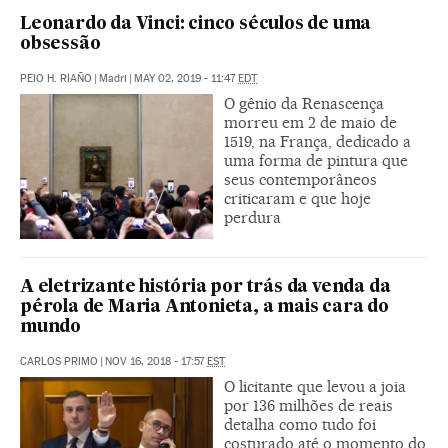
Leonardo da Vinci: cinco séculos de uma
obsessão
PEIO H. RIAÑO
|
Madri
|
MAY 02, 2019 - 11:47
EDT
O gênio da Renascença
morreu em 2 de maio de
1519, na França, dedicado a
uma forma de pintura que
seus contemporâneos
criticaram e que hoje
perdura
A eletrizante história por trás da venda da
pérola de Maria Antonieta, a mais cara do
mundo
CARLOS PRIMO
|
NOV 16, 2018 - 17:57
EST
O licitante que levou a joia
por 136 milhões de reais
detalha como tudo foi
costurado até o momento do