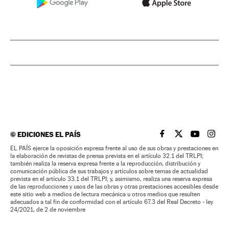
©
EDICIONES EL PAÍS
EL PAÍS BRASIL EN
EL PAÍS BRASI
EL PAÍS B
EL PA
EL PAÍS ejerce la oposición expresa frente al uso de sus obras y prestaciones en
la elaboración de revistas de prensa prevista en el artículo 32.1 del TRLPI;
también realiza la reserva expresa frente a la reproducción, distribución y
comunicación pública de sus trabajos y artículos sobre temas de actualidad
prevista en el artículo 33.1 del TRLPI; y, asimismo, realiza una reserva expresa
de las reproducciones y usos de las obras y otras prestaciones accesibles desde
este sitio web a medios de lectura mecánica u otros medios que resulten
adecuados a tal fin de conformidad con el artículo 67.3 del Real Decreto - ley
24/2021, de 2 de noviembre