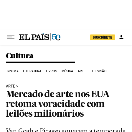
Pular para o conteúdo
SUSCRÍBETE
Cultura
CINEMA
LITERATURA
LIVROS
MÚSICA
ARTE
TELEVISÃO
ARTE
Mercado de arte nos EUA
retoma voracidade com
leilões milionários
Van Gogh e Picasso aquecem a temporada