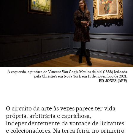
À esquerda, a pintura de Vincent Van Gogh 'Meules de ble' (1888) leiloada
pela Christie's em Nova York em 11 de novembro de 2021.
ED JONES (AFP)
O circuito da arte às vezes parece ter vida
própria, arbitrária e caprichosa,
independentemente da vontade de licitantes
e colecionadores. Na terça-feira, no primeiro