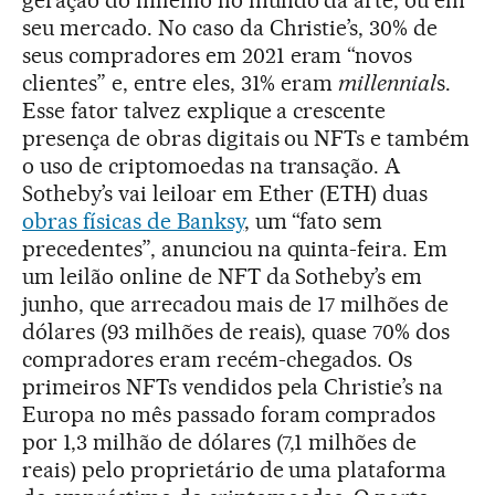
geração do milênio no mundo da arte, ou em
seu mercado. No caso da Christie’s, 30% de
seus compradores em 2021 eram “novos
clientes” e, entre eles, 31% eram
millennial
s.
Esse fator talvez explique a crescente
presença de obras digitais ou NFTs e também
o uso de criptomoedas na transação. A
Sotheby’s vai leiloar em Ether (ETH) duas
obras físicas de Banksy
, um “fato sem
precedentes”, anunciou na quinta-feira. Em
um leilão online de NFT da Sotheby’s em
junho, que arrecadou mais de 17 milhões de
dólares (93 milhões de reais), quase 70% dos
compradores eram recém-chegados. Os
primeiros NFTs vendidos pela Christie’s na
Europa no mês passado foram comprados
por 1,3 milhão de dólares (7,1 milhões de
reais) pelo proprietário de uma plataforma