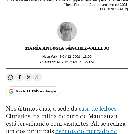
O quadro de Picasso 'Mousquetaire á la pipe II' leiloado pela Christie's em
Nova York em 11 de novembro de 2021.
ED JONES (AFP)
MARÍA ANTONIA SÁNCHEZ-VALLEJO
Nova York -
NOV
12, 2021 - 16:20
atualizado:
NOV
12, 2021 - 16:22
EST
Compartir en Whatsapp
Compartir en Facebook
Compartir en Twitter
Desplegar Redes Sociales
Añadir EL PAÍS en Google
Nos últimos dias, a sede da
casa de leilões
Christie’s, na milha de ouro de Manhattan,
está fervilhando com visitantes. Ali se realiza
um dos principais
eventos do mercado de