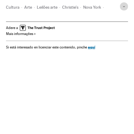
Cultura
Arte
Leilões arte
Christie's
Nova York
Estados Unidos
Vincent van Gogh
Pablo Picasso
Quadros
Pintura
Obras arte
Adere a
Mais informações
aquí
Si está interesado en licenciar este contenido, pinche