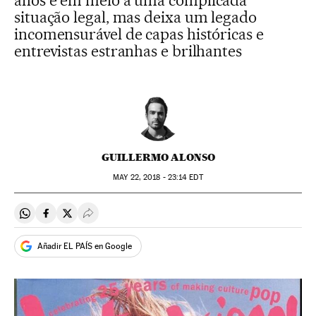
anos e em meio a uma complicada
situação legal, mas deixa um legado
incomensurável de capas históricas e
entrevistas estranhas e brilhantes
GUILLERMO ALONSO
MAY
22, 2018 - 23:14
EDT
Compartir en Whatsapp
Compartir en Facebook
Compartir en Twitter
Desplegar Redes Sociales
Añadir EL PAÍS en Google