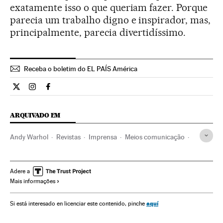
exatamente isso o que queriam fazer. Porque
parecia um trabalho digno e inspirador, mas,
principalmente, parecia divertidíssimo.
Receba o boletim do EL PAÍS América
Cultura El País Brasil en Twitter
Cultura El País Brasil en Instagram
Cultura El País Brasil en Facebook
ARQUIVADO EM
Andy Warhol
Revistas
Imprensa
Meios comunicação
Comunicação
Icon
Adere a
Mais informações
aquí
Si está interesado en licenciar este contenido, pinche