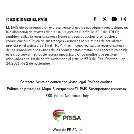
©
EDICIONES EL PAÍS
EL PAÍS BRASIL EN
EL PAÍS BRASI
EL PAÍS B
EL PA
EL PAÍS ejerce la oposición expresa frente al uso de sus obras y prestaciones en
la elaboración de revistas de prensa prevista en el artículo 32.1 del TRLPI;
también realiza la reserva expresa frente a la reproducción, distribución y
comunicación pública de sus trabajos y artículos sobre temas de actualidad
prevista en el artículo 33.1 del TRLPI; y, asimismo, realiza una reserva expresa
de las reproducciones y usos de las obras y otras prestaciones accesibles desde
este sitio web a medios de lectura mecánica u otros medios que resulten
adecuados a tal fin de conformidad con el artículo 67.3 del Real Decreto - ley
24/2021, de 2 de noviembre
Contacto
Venta de contenidos
Aviso legal
Política cookies
Política de privacidad
Mapa
Suscripciones EL PAÍS
Suscripciones empresas
RSS
Índice
Noticias de hoy
Webs de PRISA