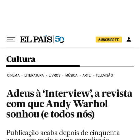
Pular para o conteúdo
SUSCRÍBETE
Cultura
CINEMA
LITERATURA
LIVROS
MÚSICA
ARTE
TELEVISÃO
Adeus à ‘Interview’, a revista
com que Andy Warhol
sonhou (e todos nós)
Publicação acaba depois de cinquenta