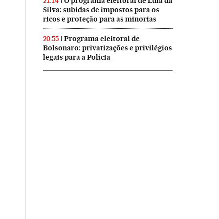
O programa eleitoral de Lula da
21:14
Silva: subidas de impostos para os
ricos e proteção para as minorias
Programa eleitoral de
20:55
Bolsonaro: privatizações e privilégios
legais para a Polícia