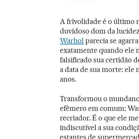
A frivolidade é o últim
duvidoso dom da lucidez.
Warhol
parecia se agarra
exatamente quando ele na
falsificado sua certidão
a data de sua morte: el
anos.
Transformou o mundano e
efêmero em comum; Warh
recriador. É o que ele m
indiscutível a sua condiçã
estantes de supermerca