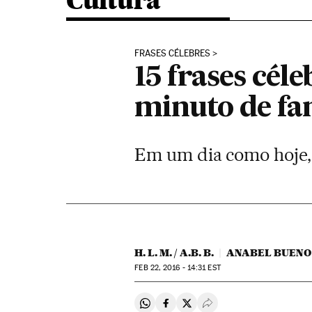
Cultura
FRASES CÉLEBRES
15 frases cé
minuto de f
Em um dia como hoje, 
H. L. M. / A.B. B.
ANABEL BUENO
FEB
22, 2016 - 14:31
EST
Compartir en Whatsapp
Compartir en Facebook
Compartir en Twitter
Desplegar Redes Soci