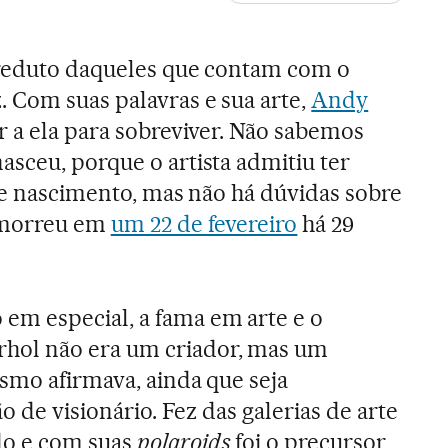
o reduto daqueles que contam com o
 Com suas palavras e sua arte,
Andy
r a ela para sobreviver. Não sabemos
sceu, porque o artista admitiu ter
 de nascimento, mas não há dúvidas sobre
e morreu em
um 22 de fevereiro
há 29
m especial, a fama em arte e o
ol não era um criador, mas um
esmo afirmava, ainda que seja
o de visionário. Fez das galerias de arte
do e com suas
polaroids
foi o precursor