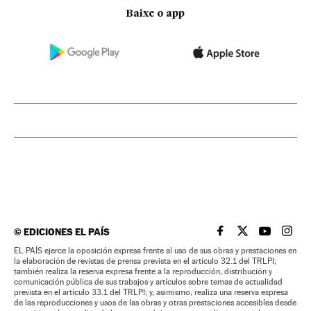
Baixe o app
©
EDICIONES EL PAÍS
EL PAÍS BRASIL EN
EL PAÍS BRASI
EL PAÍS B
EL PA
EL PAÍS ejerce la oposición expresa frente al uso de sus obras y prestaciones en
la elaboración de revistas de prensa prevista en el artículo 32.1 del TRLPI;
también realiza la reserva expresa frente a la reproducción, distribución y
comunicación pública de sus trabajos y artículos sobre temas de actualidad
prevista en el artículo 33.1 del TRLPI; y, asimismo, realiza una reserva expresa
de las reproducciones y usos de las obras y otras prestaciones accesibles desde