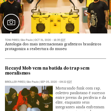
TONI PIRES
|
São Paulo
|
OCT 31, 2020 - 16:35
EDT
Antologia dos mais internacionais grafiteiros brasileiros
protagoniza a reabertura do museu
Recayd Mob vem na batida do trap sem
moralismos
BREILLER PIRES
|
São Paulo
|
SEP 05, 2020 - 09:22
EDT
Misturando funk com rap,
coletivo paulistano é sucesso
entre jovens da periferia e da
elite, enquanto seus
integrantes ainda enfrentam