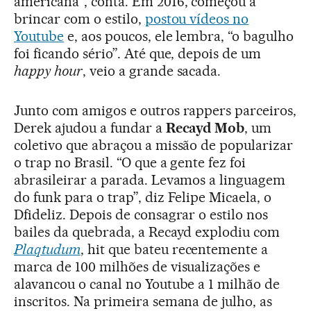
americana”, conta. Em 2016, começou a
brincar com o estilo,
postou vídeos no
Youtube
e, aos poucos, ele lembra, “o bagulho
foi ficando sério”. Até que, depois de um
happy hour
, veio a grande sacada.
Junto com amigos e outros rappers parceiros,
Derek ajudou a fundar a
Recayd Mob
, um
coletivo que abraçou a missão de popularizar
o trap no Brasil. “O que a gente fez foi
abrasileirar a parada. Levamos a linguagem
do funk para o trap”, diz Felipe Micaela, o
Dfideliz. Depois de consagrar o estilo nos
bailes da quebrada, a Recayd explodiu com
Plaqtudum
, hit que bateu recentemente a
marca de 100 milhões de visualizações e
alavancou o canal no Youtube a 1 milhão de
inscritos. Na primeira semana de julho, as