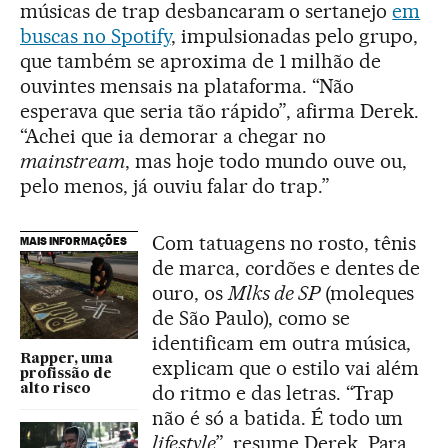
músicas de trap desbancaram o sertanejo
em
buscas no Spotify
, impulsionadas pelo grupo,
que também se aproxima de 1 milhão de
ouvintes mensais na plataforma. “Não
esperava que seria tão rápido”, afirma Derek.
“Achei que ia demorar a chegar no
mainstream
, mas hoje todo mundo ouve ou,
pelo menos, já ouviu falar do trap.”
Com tatuagens no rosto, tênis
MAIS INFORMAÇÕES
de marca, cordões e dentes de
ouro, os
Mlks de SP
(moleques
de São Paulo), como se
identificam em outra música,
Rapper, uma
explicam que o estilo vai além
profissão de
do ritmo e das letras. “Trap
alto risco
não é só a batida. É todo um
lifestyle
”, resume Derek. Para