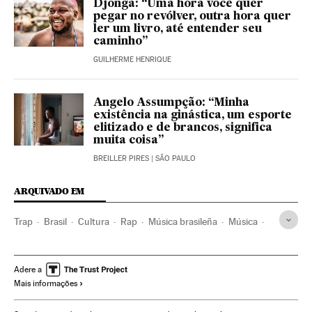
Djonga: “Uma hora você quer
pegar no revólver, outra hora quer
ler um livro, até entender seu
caminho”
GUILHERME HENRIQUE
Angelo Assumpção: “Minha
existência na ginástica, um esporte
elitizado e de brancos, significa
muita coisa”
BREILLER PIRES
| SÃO PAULO
ARQUIVADO EM
Trap
Brasil
Cultura
Rap
Música brasileña
Música
Música electrónica
Músicos
Cantantes
Chabolas
São Paulo
Funk
Arte pop
Artistas
Población negra
Adere a
Mais informações
Racismo
Violencia policial