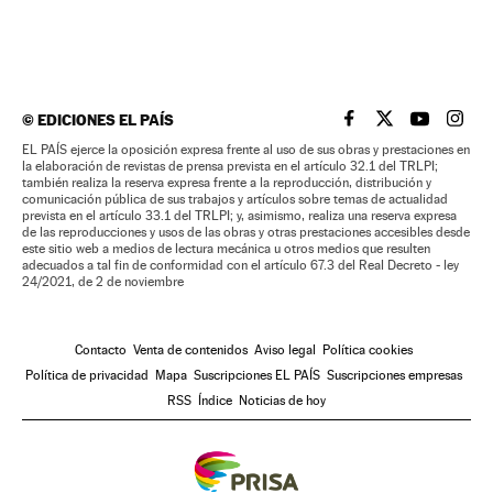
©
EDICIONES EL PAÍS
EL PAÍS BRASIL EN
EL PAÍS BRASI
EL PAÍS B
EL PA
EL PAÍS ejerce la oposición expresa frente al uso de sus obras y prestaciones en
la elaboración de revistas de prensa prevista en el artículo 32.1 del TRLPI;
también realiza la reserva expresa frente a la reproducción, distribución y
comunicación pública de sus trabajos y artículos sobre temas de actualidad
prevista en el artículo 33.1 del TRLPI; y, asimismo, realiza una reserva expresa
de las reproducciones y usos de las obras y otras prestaciones accesibles desde
este sitio web a medios de lectura mecánica u otros medios que resulten
adecuados a tal fin de conformidad con el artículo 67.3 del Real Decreto - ley
24/2021, de 2 de noviembre
Contacto
Venta de contenidos
Aviso legal
Política cookies
Política de privacidad
Mapa
Suscripciones EL PAÍS
Suscripciones empresas
RSS
Índice
Noticias de hoy