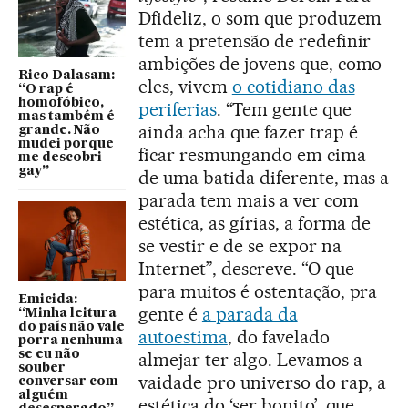
Dfideliz, o som que produzem
tem a pretensão de redefinir
ambições de jovens que, como
Rico Dalasam:
eles, vivem
o cotidiano das
“O rap é
homofóbico,
periferias
. “Tem gente que
mas também é
ainda acha que fazer trap é
grande. Não
mudei porque
ficar resmungando em cima
me descobri
gay”
de uma batida diferente, mas a
parada tem mais a ver com
estética, as gírias, a forma de
se vestir e de se expor na
Internet”, descreve. “O que
para muitos é ostentação, pra
Emicida:
gente é
a parada da
“Minha leitura
do país não vale
autoestima
, do favelado
porra nenhuma
se eu não
almejar ter algo. Levamos a
souber
vaidade pro universo do rap, a
conversar com
alguém
estética do ‘ser bonito’, que,