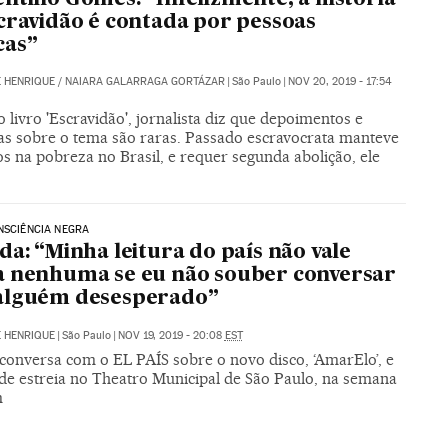
ntino Gomes: “Infelizmente, a história
cravidão é contada por pessoas
cas”
 HENRIQUE
/
NAIARA GALARRAGA GORTÁZAR
|
São Paulo
|
NOV 20, 2019 - 17:54
 livro 'Escravidão', jornalista diz que depoimentos e
ias sobre o tema são raras. Passado escravocrata manteve
s na pobreza no Brasil, e requer segunda abolição, ele
NSCIÊNCIA NEGRA
da: “Minha leitura do país não vale
 nenhuma se eu não souber conversar
alguém desesperado”
 HENRIQUE
|
São Paulo
|
NOV 19, 2019 - 20:08
EST
conversa com o EL PAÍS sobre o novo disco, ‘AmarElo’, e
de estreia no Theatro Municipal de São Paulo, na semana
m