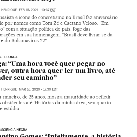
 HENRIQUE
|
FEB 15, 2021 - 10:37
EST
nsaísta e ícone do concretismo no Brasil faz aniversário
do por nomes como Tom Zé e Caetano Veloso. “Em
o” com a situação política do país, foge das
ações em sua homenagem: “Brasil deve livrar-se da
 e do Bolsonavírus-22″
A | DJONGA
a: “Uma hora você quer pegar no
ver, outra hora quer ler um livro, até
nder seu caminho”
 HENRIQUE
|
MAR 16, 2020 - 17:30
EDT
 mineiro, de 25 anos, mostra maturidade ao refletir
 obstáculos até 'Histórias da minha área, seu quarto
e estúdio
NSCIÊNCIA NEGRA