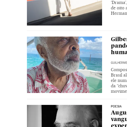
‘Drama’
de oito
Hermano
Gilbe
pande
huma
GUILHERME
Composi
Brasil 
ele num
da “chuv
movimen
POESIA
Augus
vangu
exper