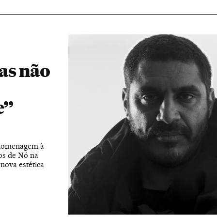
as não
e”
m homenagem à
os de Nó na
nova estética