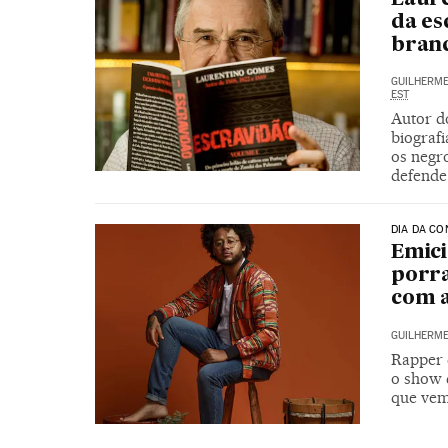
Laure
da es
bran
GUILHERME
EST
Autor do
biograf
os negro
defende
DIA DA CO
Emici
porra
com 
GUILHERME
Rapper 
o show 
que ve