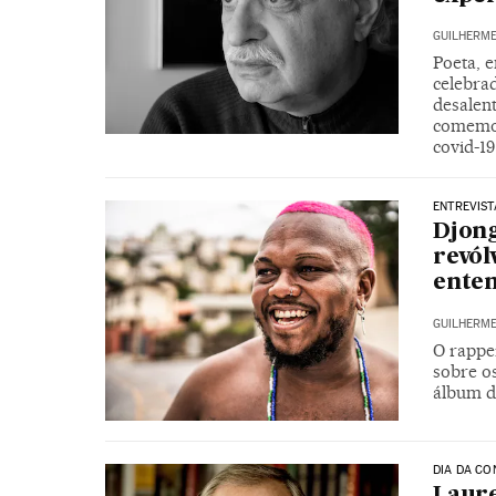
GUILHERME
Poeta, e
celebra
desalent
comemor
covid-19
ENTREVIST
Djong
revól
ente
GUILHERME
O rapper
sobre os
álbum d
DIA DA CO