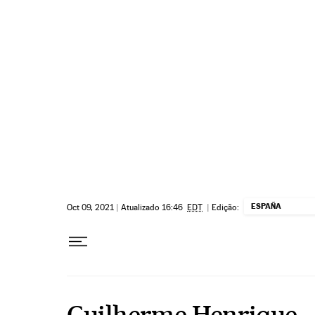
Pular para o conteúdo
ESPAÑA
Oct 09, 2021
|
Atualizado 16:46
EDT
|
Edição:
Guilherme Henrique