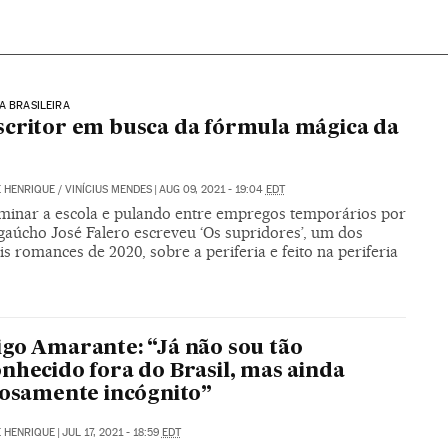
A BRASILEIRA
critor em busca da fórmula mágica da
 HENRIQUE
/
VINÍCIUS MENDES
|
AUG 09, 2021 - 19:04
EDT
minar a escola e pulando entre empregos temporários por
gaúcho José Falero escreveu ‘Os supridores’, um dos
is romances de 2020, sobre a periferia e feito na periferia
go Amarante: “Já não sou tão
nhecido fora do Brasil, mas ainda
iosamente incógnito”
 HENRIQUE
|
JUL 17, 2021 - 18:59
EDT