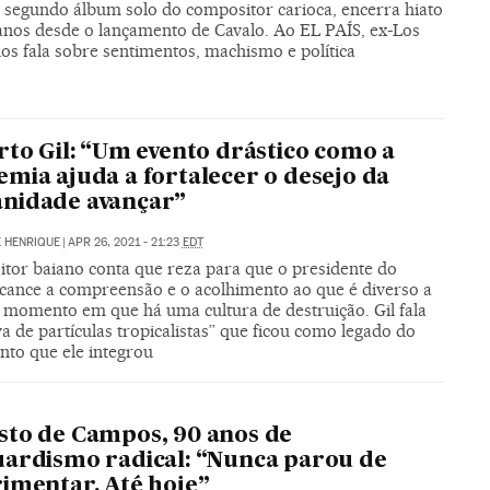
, segundo álbum solo do compositor carioca, encerra hiato
 anos desde o lançamento de Cavalo. Ao EL PAÍS, ex-Los
s fala sobre sentimentos, machismo e política
rto Gil: “Um evento drástico como a
mia ajuda a fortalecer o desejo da
nidade avançar”
 HENRIQUE
|
APR 26, 2021 - 21:23
EDT
tor baiano conta que reza para que o presidente do
alcance a compreensão e o acolhimento ao que é diverso a
 momento em que há uma cultura de destruição. Gil fala
a de partículas tropicalistas” que ficou como legado do
to que ele integrou
to de Campos, 90 anos de
ardismo radical: “Nunca parou de
imentar. Até hoje”