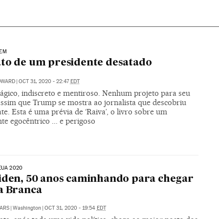
EM
to de um presidente desatado
DWARD
|
OCT 31, 2020 - 22:47
EDT
ágico, indiscreto e mentiroso. Nenhum projeto para seu
 assim que Trump se mostra ao jornalista que descobriu
e. Esta é uma prévia de ‘Raiva’, o livro sobre um
te egocêntrico ... e perigoso
EUA 2020
iden, 50 anos caminhando para chegar
a Branca
ARS
|
Washington
|
OCT 31, 2020 - 19:54
EDT