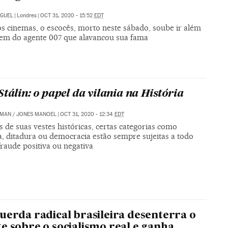
IGUEL
|
Londres
|
OCT 31, 2020 - 15:52
EDT
os cinemas, o escocês, morto neste sábado, soube ir além
em do agente 007 que alavancou sua fama
Stálin: o papel da vilania na História
MAN / JONES MANOEL
|
OCT 31, 2020 - 12:34
EDT
 de suas vestes históricas, certas categorias como
a, ditadura ou democracia estão sempre sujeitas a todo
fraude positiva ou negativa
uerda radical brasileira desenterra o
e sobre o socialismo real e ganha