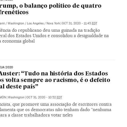
rump, o balanço político de quatro
frenéticos
ami / Washington / Los Angeles / Nova York
|
OCT 31, 2020 - 11:45
EDT
dência do republicano deu uma guinada na tradição
eral dos Estados Unidos e consolidou a desigualdade na
a economia global
EUA 2020
Auster: “Tudo na história dos Estados
s volta sempre ao racismo, é o defeito
l deste país”
IMÓN
|
Washington
|
OCT 31, 2020 - 10:52
EDT
cista, que promove uma associação de escritores contra
lamenta que os democratas não tenham dado “nenhuma
ara a classe trabalhadora votar neles