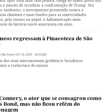
ta, após toda uma vida política, chega ao maior posto dos
 a missão de erradicar a confrontação de Trump. Seu
s sindicatos, o investimento prometido contra a
cia climática e mais fundos para as universidades
m, pelo menos no papel, a Administração mais
sista da história norte-americana em anos
eos regressam à Pinacoteca de São
o
|
São Paulo
|
OCT 31, 2020 - 16:35
EDT
a dos mais internacionais grafiteiros brasileiros
niza a reabertura do museu
Connery, o ator que se consagrou como
 Bond, mas não ficou refém do
onagem