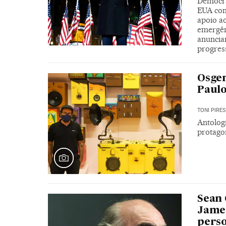
Democra
EUA com
apoio ao
emergên
anuncia
progres
Osgem
Paul
TONI PIRES
Antologi
protago
Sean 
James
pers