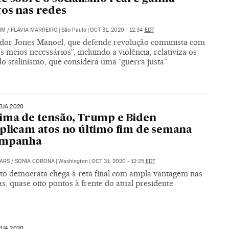
os nas redes
IM
/
FLÁVIA MARREIRO
|
São Paulo
|
OCT 31, 2020 - 12:34
EDT
ador Jones Manoel, que defende revolução comunista com
s meios necessários”, incluindo a violência, relativiza os
o stalinismo, que considera uma “guerra justa”
EUA 2020
ima de tensão, Trump e Biden
plicam atos no último fim de semana
ampanha
ARS
/
SONIA CORONA
|
Washington
|
OCT 31, 2020 - 12:25
EDT
to democrata chega à reta final com ampla vantagem nas
s, quase oito pontos à frente do atual presidente
EUA 2020