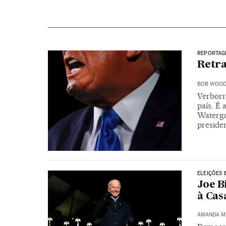
REPORTAG
Retra
BOB WOO
Verborr
país. É
Watergat
presiden
ELEIÇÕES 
Joe B
à Cas
AMANDA M