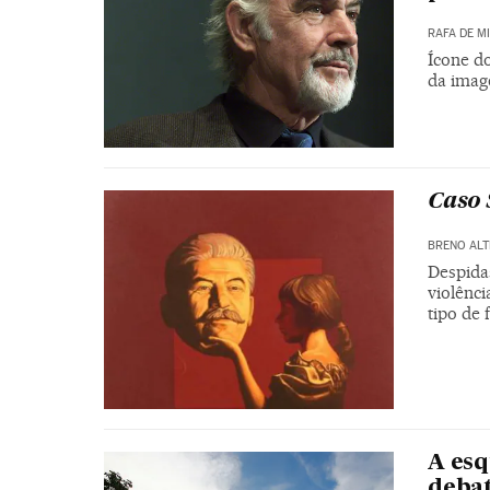
RAFA DE M
Ícone d
da imag
Caso 
BRENO ALT
Despidas
violênci
tipo de 
A esq
debat