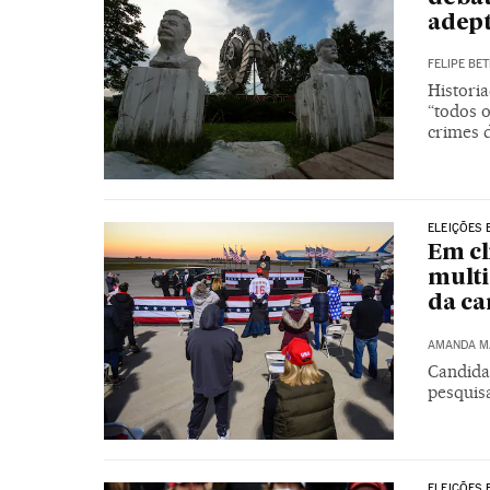
adept
FELIPE BET
Histori
“todos o
crimes d
ELEIÇÕES 
Em cl
multi
da c
AMANDA M
Candida
pesquisa
ELEIÇÕES 