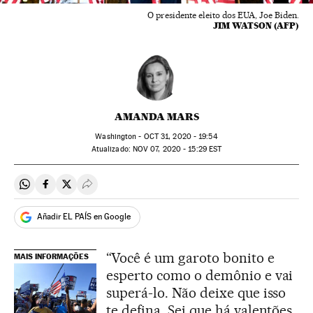
O presidente eleito dos EUA, Joe Biden.
JIM WATSON (AFP)
AMANDA MARS
Washington -
OCT
31, 2020 - 19:54
atualizado:
NOV
07, 2020 - 15:29
EST
Compartir en Whatsapp
Compartir en Facebook
Compartir en Twitter
Desplegar Redes Sociales
Añadir EL PAÍS en Google
“Você é um garoto bonito e
MAIS INFORMAÇÕES
esperto como o demônio e vai
superá-lo. Não deixe que isso
te defina. Sei que há valentões