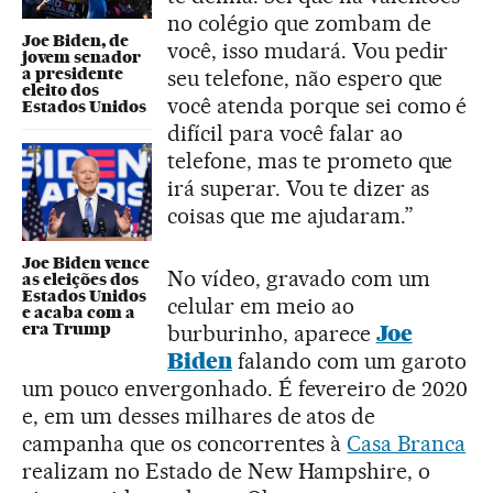
no colégio que zombam de
Joe Biden, de
você, isso mudará. Vou pedir
jovem senador
a presidente
seu telefone, não espero que
eleito dos
você atenda porque sei como é
Estados Unidos
difícil para você falar ao
telefone, mas te prometo que
irá superar. Vou te dizer as
coisas que me ajudaram.”
Joe Biden vence
No vídeo, gravado com um
as eleições dos
Estados Unidos
celular em meio ao
e acaba com a
era Trump
burburinho, aparece
Joe
Biden
falando com um garoto
um pouco envergonhado. É fevereiro de 2020
e, em um desses milhares de atos de
campanha que os concorrentes à
Casa Branca
realizam no Estado de New Hampshire, o