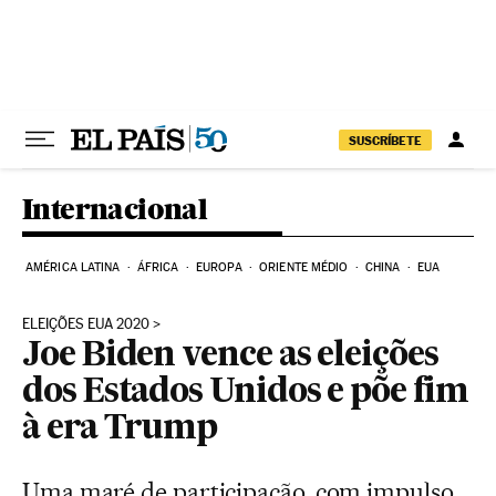
Pular para o conteúdo
SUSCRÍBETE
Internacional
AMÉRICA LATINA
ÁFRICA
EUROPA
ORIENTE MÉDIO
CHINA
EUA
ELEIÇÕES EUA 2020
Joe Biden vence as eleições
dos Estados Unidos e põe fim
à era Trump
Uma maré de participação, com impulso