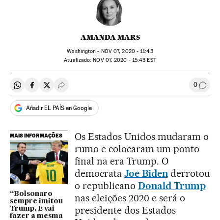
AMANDA MARS
Washington -
NOV
07, 2020 - 11:43
atualizado:
NOV
07, 2020 - 15:43
EST
0
Compartir en Whatsapp
Compartir en Facebook
Compartir en Twitter
Desplegar Redes Sociales
Comen
Añadir EL PAÍS en Google
Os Estados Unidos mudaram o
MAIS INFORMAÇÕES
rumo e colocaram um ponto
final na era Trump. O
democrata
Joe Biden
derrotou
o republicano
Donald Trump
“Bolsonaro
nas eleições 2020 e será o
sempre imitou
presidente dos Estados
Trump. E vai
fazer a mesma