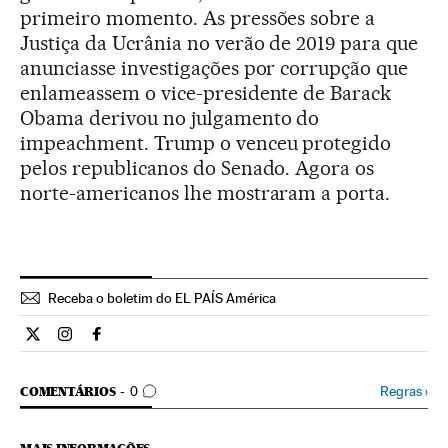
primeiro momento. As pressões sobre a
Justiça da Ucrânia no verão de 2019 para que
anunciasse investigações por corrupção que
enlameassem o vice-presidente de Barack
Obama derivou no julgamento do
impeachment. Trump o venceu protegido
pelos republicanos do Senado. Agora os
norte-americanos lhe mostraram a porta.
Receba o boletim do EL PAÍS América
Internacional El País Brasil en Twitter
Internacional El País Brasil en Instagram
Internacional El País Brasil en Facebook
COMENTÁRIOS
Regras
›
COMENTÁRIOS
0