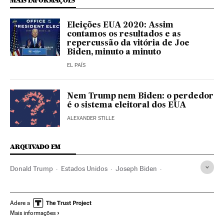
MAIS INFORMAÇÕES
Eleições EUA 2020: Assim
contamos os resultados e as
repercussão da vitória de Joe
Biden, minuto a minuto
EL PAÍS
Nem Trump nem Biden: o perdedor
é o sistema eleitoral dos EUA
ALEXANDER STILLE
ARQUIVADO EM
Donald Trump
Estados Unidos
Joseph Biden
Kamala Harris
Mike Pence
Casa Branca
Eleições EUA
América
Eleições EUA 2020
Jair Bolsonaro
Brasil
Adere a
Mais informações
Partido Democrata EUA