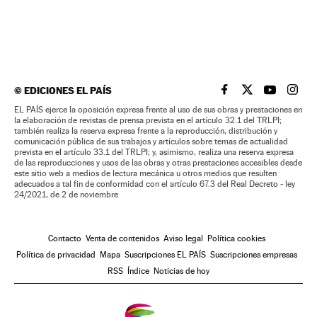
©
EDICIONES EL PAÍS
EL PAÍS BRASIL EN
EL PAÍS BRASI
EL PAÍS B
EL PA
EL PAÍS ejerce la oposición expresa frente al uso de sus obras y prestaciones en
la elaboración de revistas de prensa prevista en el artículo 32.1 del TRLPI;
también realiza la reserva expresa frente a la reproducción, distribución y
comunicación pública de sus trabajos y artículos sobre temas de actualidad
prevista en el artículo 33.1 del TRLPI; y, asimismo, realiza una reserva expresa
de las reproducciones y usos de las obras y otras prestaciones accesibles desde
este sitio web a medios de lectura mecánica u otros medios que resulten
adecuados a tal fin de conformidad con el artículo 67.3 del Real Decreto - ley
24/2021, de 2 de noviembre
Contacto
Venta de contenidos
Aviso legal
Política cookies
Política de privacidad
Mapa
Suscripciones EL PAÍS
Suscripciones empresas
RSS
Índice
Noticias de hoy