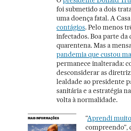
O
presidente Donald Tr
foi submetido a dois tr
uma doença fatal. A Casa
contágios
. Pelo menos tr
infectados. Boa parte da
quarentena. Mas a mens
pandemia que custou mai
permanece inalterada: c
desconsiderar as diretriz
lealdade ao presidente pa
sanitária e a estratégia n
volta à normalidade.
“
Aprendi muito 
MAIS INFORMAÇÕES
compreendo”, 