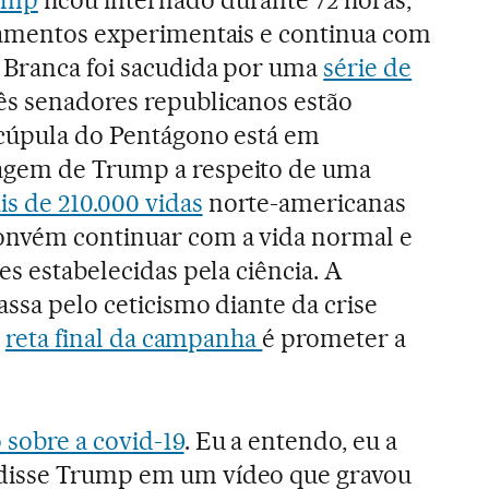
ump
ficou internado durante 72 horas,
atamentos experimentais e continua com
 Branca foi sacudida por uma
série de
ês senadores republicanos estão
 cúpula do Pentágono está em
agem de Trump a respeito de uma
s de 210.000 vidas
norte-americanas
onvém continuar com a vida normal e
es estabelecidas pela ciência. A
ssa pelo ceticismo diante da crise
a
reta final da campanha
é prometer a
sobre a covid-19
. Eu a entendo, eu a
disse Trump em um vídeo que gravou