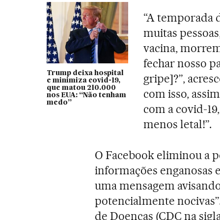
“A temporada d
muitas pessoas,
vacina, morrem 
fechar nosso p
Trump deixa hospital
gripe]?”, acre
e minimiza covid-19,
que matou 210.000
com isso, assi
nos EUA: “Não tenham
medo”
com a covid-19,
menos letal!”.
O Facebook eliminou a p
informações enganosas e
uma mensagem avisando 
potencialmente nocivas”
de Doenças (CDC na sigla