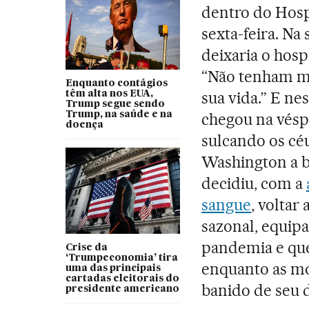
dentro do Hosp
sexta-feira. Na
deixaria o hosp
“Não tenham m
Enquanto contágios
sua vida.” E nes
têm alta nos EUA,
Trump segue sendo
Trump, na saúde e na
chegou na vés
doença
sulcando os cé
Washington a b
decidiu, com a
sangue
, voltar
sazonal, equip
pandemia e que,
Crise da
‘Trumpeconomia’ tira
enquanto as mo
uma das principais
cartadas eleitorais do
banido de seu d
presidente americano