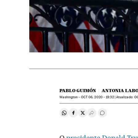
PABLO GUIMÓN
ANTONIA LAB
Washington -
OCT
06, 2020 - 19:32
atualizado:
O
Compartir en Whatsapp
Compartir en Facebook
Compartir en Twitter
Desplegar Redes Soci
Comentários