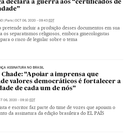
a declara a guerra aos “certificados de
ndade”
SO
|
Paris
|
OCT 06, 2020 - 09:43
EDT
 pretende incluir a proibição desses documentos em sua
ra os separatismos religiosos, embora ginecologistas
para o risco de legislar sobre o tema
ANÇA ASSINATURA NO BRASIL
 Chade: “Apoiar a imprensa que
de valores democráticos é fortalecer a
dade de cada um de nós”
T 06, 2020 - 09:10
EDT
ista e escritor faz parte do time de vozes que apoiam o
nto da assinatura da edição brasileira do EL PAÍS