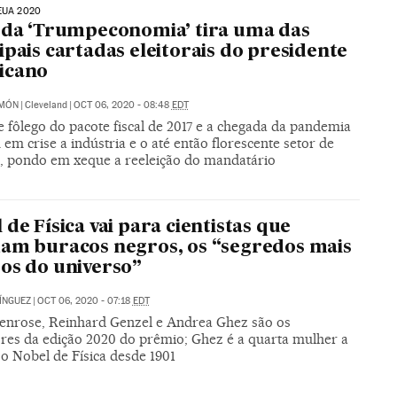
EUA 2020
 da ‘Trumpeconomia’ tira uma das
ipais cartadas eleitorais do presidente
icano
IMÓN
|
Cleveland
|
OCT 06, 2020 - 08:48
EDT
 fôlego do pacote fiscal de 2017 e a chegada da pandemia
em crise a indústria e o até então florescente setor de
s, pondo em xeque a reeleição do mandatário
 de Física vai para cientistas que
am buracos negros, os “segredos mais
os do universo”
ÍNGUEZ
|
OCT 06, 2020 - 07:18
EDT
enrose, Reinhard Genzel e Andrea Ghez são os
res da edição 2020 do prêmio; Ghez é a quarta mulher a
o Nobel de Física desde 1901