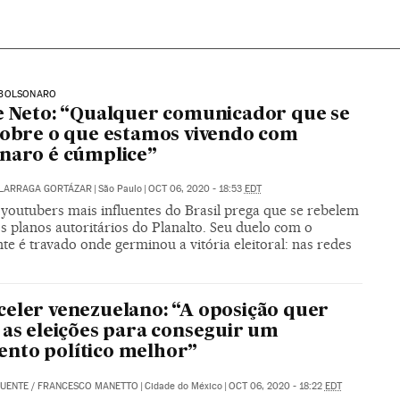
BOLSONARO
e Neto: “Qualquer comunicador que se
sobre o que estamos vivendo com
naro é cúmplice”
ALARRAGA GORTÁZAR
|
São Paulo
|
OCT 06, 2020 - 18:53
EDT
youtubers mais influentes do Brasil prega que se rebelem
s planos autoritários do Planalto. Seu duelo com o
te é travado onde germinou a vitória eleitoral: nas redes
eler venezuelano: “A oposição quer
 as eleições para conseguir um
nto político melhor”
FUENTE
/
FRANCESCO MANETTO
|
Cidade do México
|
OCT 06, 2020 - 18:22
EDT