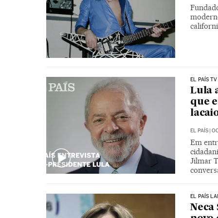
Fundado
moderno
californ
EL PAÍS TV
Lula 
que e
lacai
EL PAÍS
|
OC
Em entr
cidadani
Jilmar T
conversa
EL PAÍS L
Neca 