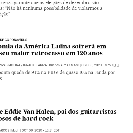
rreaza garante que as eleições de dezembro são
is: “Não há nenhuma possibilidade de violarmos a
ição”
 DE CORONAVÍRUS
mia da América Latina sofrerá em
seu maior retrocesso em 120 anos
RIVAS MOLINA
/
IGNACIO FARIZA
|
Buenos Aires / Madri
|
OCT 06, 2020 - 16:59
EDT
ponta queda de 9,1% no PIB e de quase 10% na renda por
te
 Eddie Van Halen, pai dos guitarristas
osos de hard rock
ARCOS
|
Madri
|
OCT 06, 2020 - 16:14
EDT