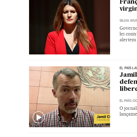
Franç
virgi
SILVIA AYU
Governo
lei cont
alertem 
EL PAÍS L
Jamil
defen
liber
EL PAÍS
|
OC
O jornal
lançame