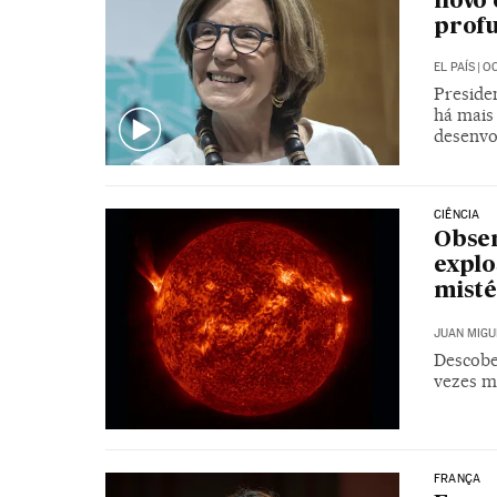
novo 
prof
EL PAÍS
|
OC
Preside
há mais
desenvo
CIÊNCIA
Obser
explo
misté
JUAN MIGU
Descobe
vezes m
FRANÇA