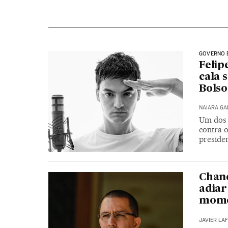
GOVERNO 
Felip
cala 
Bolso
NAIARA G
Um dos 
contra o
presiden
Chanc
adiar
mome
JAVIER LA