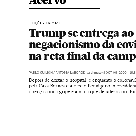
Acervo
ELEIÇÕES EUA 2020
Trump se entrega ao
negacionismo da cov
na reta final da cam
PABLO GUIMÓN
/
ANTONIA LABORDE
|
washington
|
OCT 06, 2020 - 19:
Depois de deixar o hospital, e enquanto o coronaví
pela Casa Branca e até pelo Pentágono, o preside
doença com a gripe e afirma que debaterá com Bi