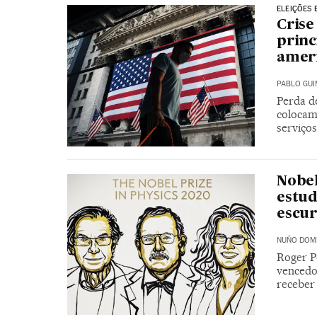
ELEIÇÕES 
Crise
princ
amer
PABLO GU
Perda de
colocam 
serviço
Nobel
estud
escur
NUÑO DOM
Roger P
vencedo
receber 