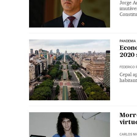
Jorge A
imutáve
Constitu
PANDEMIA
Econo
2020 
FEDERICO 
Cepal a
habitan
Morre
virtu
CARLOS M