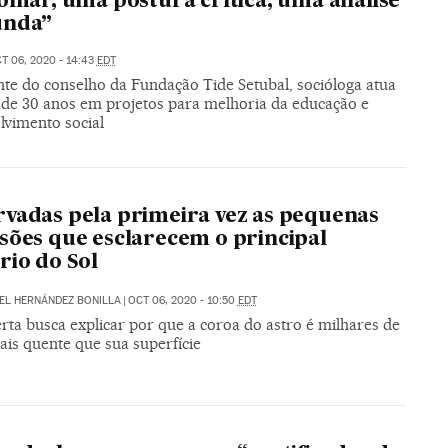
olhar, uma postura crítica, uma análise
unda”
T 06, 2020 - 14:43
EDT
nte do conselho da Fundação Tide Setubal, socióloga atua
 de 30 anos em projetos para melhoria da educação e
lvimento social
vadas pela primeira vez as pequenas
sões que esclarecem o principal
rio do Sol
EL HERNÁNDEZ BONILLA
|
OCT 06, 2020 - 10:50
EDT
rta busca explicar por que a coroa do astro é milhares de
ais quente que sua superfície