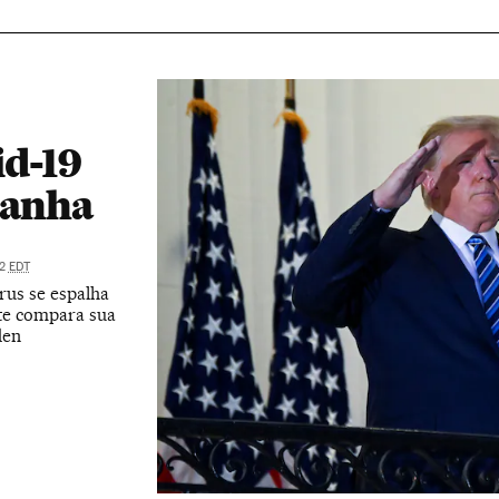
id-19
panha
32
EDT
rus se espalha
nte compara sua
den