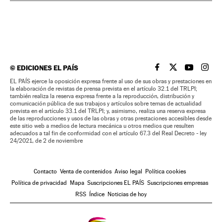
©
EDICIONES EL PAÍS
EL PAÍS BRASIL EN
EL PAÍS BRASI
EL PAÍS B
EL PA
EL PAÍS ejerce la oposición expresa frente al uso de sus obras y prestaciones en
la elaboración de revistas de prensa prevista en el artículo 32.1 del TRLPI;
también realiza la reserva expresa frente a la reproducción, distribución y
comunicación pública de sus trabajos y artículos sobre temas de actualidad
prevista en el artículo 33.1 del TRLPI; y, asimismo, realiza una reserva expresa
de las reproducciones y usos de las obras y otras prestaciones accesibles desde
este sitio web a medios de lectura mecánica u otros medios que resulten
adecuados a tal fin de conformidad con el artículo 67.3 del Real Decreto - ley
24/2021, de 2 de noviembre
Contacto
Venta de contenidos
Aviso legal
Política cookies
Política de privacidad
Mapa
Suscripciones EL PAÍS
Suscripciones empresas
RSS
Índice
Noticias de hoy