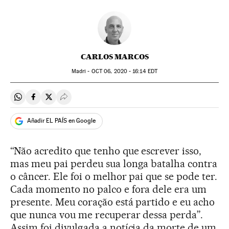
CARLOS MARCOS
Madri -
OCT
06, 2020 - 16:14
EDT
Compartir en Whatsapp
Compartir en Facebook
Compartir en Twitter
Desplegar Redes Sociales
Añadir EL PAÍS en Google
“Não acredito que tenho que escrever isso,
mas meu pai perdeu sua longa batalha contra
o câncer. Ele foi o melhor pai que se pode ter.
Cada momento no palco e fora dele era um
presente. Meu coração está partido e eu acho
que nunca vou me recuperar dessa perda”.
Assim foi divulgada a notícia da morte de um