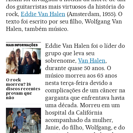
dos guitarristas mais virtuosos da história do
rock,
Eddie Van Halen
(Amsterdam, 1955). O
texto foi escrito por seu filho, Wolfgang Van
Halen, também músico.
Eddie Van Halen foi o líder do
MAIS INFORMAÇÕES
grupo que leva seu
sobrenome,
Van Halen
,
durante quase 50 anos. O
músico morreu aos 65 anos
O rock
nesta terça-feira devido a
morreu? 18
complicações de um câncer na
discos recentes
provam que
garganta que enfrentava havia
não
uma década. Morreu em um
hospital da Califórnia
acompanhado da mulher,
Janie, do filho, Wolfgang, e do