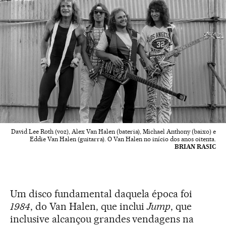
David Lee Roth (voz), Alex Van Halen (bateria), Michael Anthony (baixo) e
Eddie Van Halen (guitarra). O Van Halen no início dos anos oitenta.
BRIAN RASIC
Um disco fundamental daquela época foi
1984
, do Van Halen, que inclui
Jump
, que
inclusive alcançou grandes vendagens na