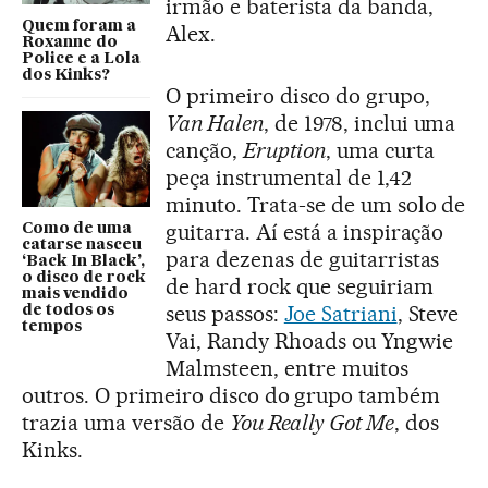
irmão e baterista da banda,
Quem foram a
Alex.
Roxanne do
Police e a Lola
dos Kinks?
O primeiro disco do grupo,
Van Halen
, de 1978, inclui uma
canção,
Eruption
, uma curta
peça instrumental de 1,42
minuto. Trata-se de um solo de
guitarra. Aí está a inspiração
Como de uma
catarse nasceu
para dezenas de guitarristas
‘Back In Black’,
o disco de rock
de hard rock que seguiriam
mais vendido
seus passos:
Joe Satriani
, Steve
de todos os
tempos
Vai, Randy Rhoads ou Yngwie
Malmsteen, entre muitos
outros. O primeiro disco do grupo também
trazia uma versão de
You Really Got Me
, dos
Kinks.