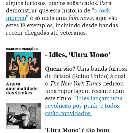
alguns furiosos, outros sofisticados. Para
demonstrar que essa história de “
o rock
morreu
” é só mais uma
fake news
, aqui vão
estes 18 exemplos, incluindo desde bandas
recém-chegadas até veteranos.
MAIS INFORMAÇÕES
- Idles, ‘Ultra Mono’
Quem são?
Uma banda furiosa
de Bristol (Reino Unido) à qual
o
The New York Times
dedicou
A nova
anormalidade
uma reportagem recente com
dos Strokes
este título:
“Idles lançam uma
revolução pós-punk, e todos
estão convidados”
.
‘
Ultra Mono’ é tão bom