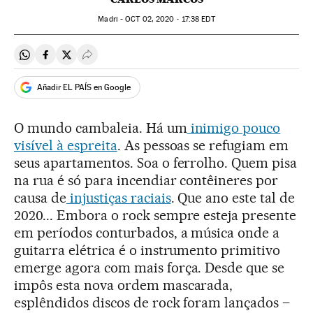
Madri -
OCT
02, 2020 - 17:38
EDT
Compartir en Whatsapp
Compartir en Facebook
Compartir en Twitter
Desplegar Redes Sociales
Añadir EL PAÍS en Google
O mundo cambaleia. Há um
inimigo pouco
visível à espreita
. As pessoas se refugiam em
seus apartamentos. Soa o ferrolho. Quem pisa
na rua é só para incendiar contêineres por
causa de
injustiças raciais
. Que ano este tal de
2020... Embora o rock sempre esteja presente
em períodos conturbados, a música onde a
guitarra elétrica é o instrumento primitivo
emerge agora com mais força. Desde que se
impôs esta nova ordem mascarada,
esplêndidos discos de rock foram lançados –