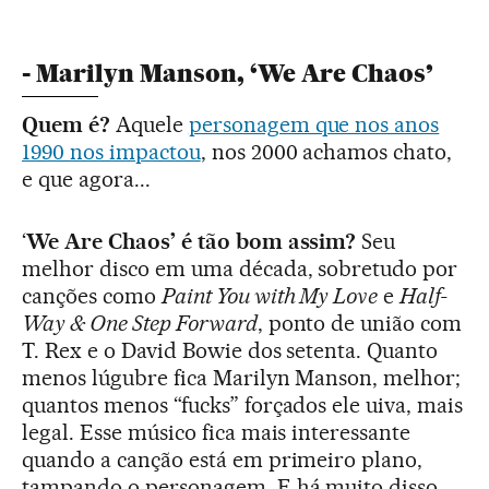
- Marilyn Manson, ‘We Are Chaos’
Quem é?
Aquele
personagem que nos anos
1990 nos impactou
, nos 2000 achamos chato,
e que agora...
‘
We Are Chaos’ é tão bom assim?
Seu
melhor disco em uma década, sobretudo por
canções como
Paint You with My Love
e
Half-
Way & One Step Forward
, ponto de união com
T. Rex e o David Bowie dos setenta. Quanto
menos lúgubre fica Marilyn Manson, melhor;
quantos menos “fucks” forçados ele uiva, mais
legal. Esse músico fica mais interessante
quando a canção está em primeiro plano,
tampando o personagem. E há muito disso