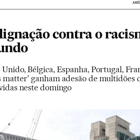
AMÉ
dignação contra o racis
mundo
Unido, Bélgica, Espanha, Portugal, Franç
s matter’ ganham adesão de multidões 
uvidas neste domingo