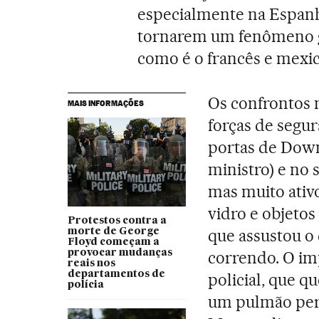
especialmente na Espanha
tornarem um fenômeno gl
como é o francês e mexi
Os confrontos 
MAIS INFORMAÇÕES
forças de segur
portas de Down
ministro) e no
mas muito ativo
vidro e objetos
Protestos contra a
que assustou o 
morte de George
Floyd começam a
provocar mudanças
correndo. O im
reais nos
departamentos de
policial, que q
polícia
um pulmão perf