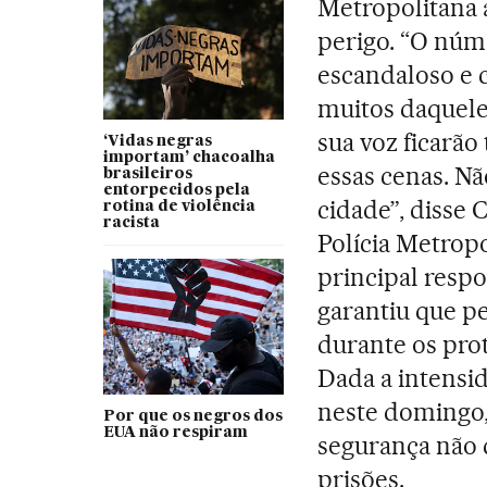
Metropolitana 
perigo. “O núme
escandaloso e 
muitos daqueles
sua voz ficarã
‘Vidas negras
importam’ chacoalha
essas cenas. Nã
brasileiros
entorpecidos pela
cidade”, disse 
rotina de violência
racista
Polícia Metrop
principal resp
garantiu que pe
durante os prot
Dada a intensi
neste domingo, 
Por que os negros dos
EUA não respiram
segurança não
prisões.