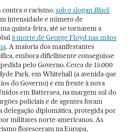
 contra o racismo,
sob o slogan
Black
m intensidade e número de
ima quinta-feira, até se tornarem a
obal
à morte de George Floyd nas mãos
na
. A maioria dos manifestantes
fica, embora dificilmente conseguisse
l pedida pelo Governo. Cerca de 15.000
Hyde Park, em Whitehall (a avenida que
dios do Governo) e em frente à nova
nidos em Battersea, na margem sul do
urgões policiais e de agentes foram
a delegação diplomática, protegida por
 por militares norte-americanos. As
acismo floresceram na Europa,