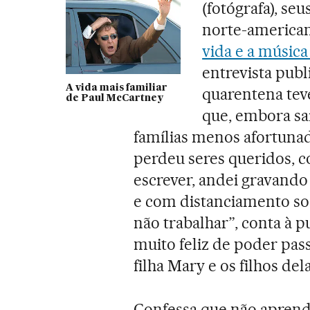
(fotógrafa), se
norte-american
vida e a músic
entrevista publ
A vida mais familiar
quarentena teve 
de Paul McCartney
que, embora sa
famílias menos afortuna
perdeu seres queridos, c
escrever, andei gravando
e com distanciamento soc
não trabalhar”, conta à 
muito feliz de poder pas
filha Mary e os filhos del
Confessa que não aprende