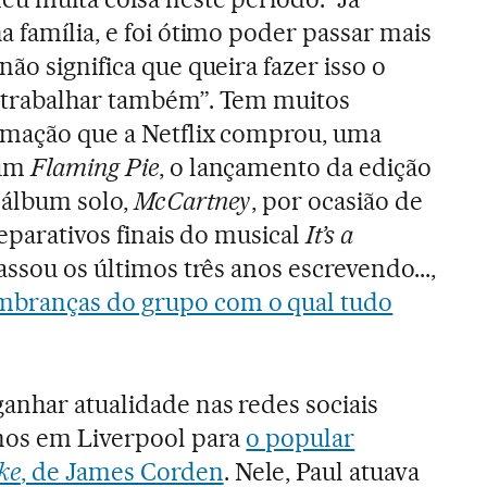
 família, e foi ótimo poder passar mais
ão significa que queira fazer isso o
 trabalhar também”. Tem muitos
nimação que a Netflix comprou, uma
bum
Flaming Pie
, o lançamento da edição
 álbum solo,
McCartney
, por ocasião de
reparativos finais do musical
It’s a
passou os últimos três anos escrevendo...,
mbranças do grupo com o qual tudo
anhar atualidade nas redes sociais
anos em Liverpool para
o popular
ke
, de James Corden
. Nele, Paul atuava