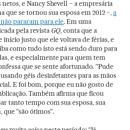
us netos, e Nancy Shevell – a empresária
a que se tornou sua esposa em 2012 –,
a
a não pararam para ele
. Em uma
icada pela revista
GQ
, conta que a
início justo que ele voltava de férias, e
iba como tudo isto está sendo duro para
das, e especialmente para quem tem
onfessa que se sente afortunado. “Pude
 usando géis desinfetantes para as mãos
ial. E foi bom, porque eu não gosto de
publicação. Também afirma que ficou
sar tanto tempo com sua esposa, sua
a, que “são ótimos”.
u muita coisa neste período: “Já