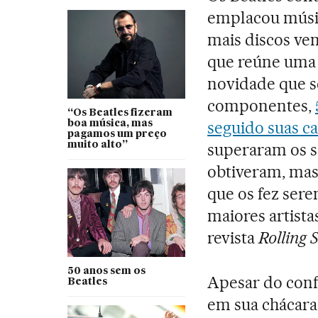
emplacou músic
mais discos ve
que reúne uma 
novidade que s
componentes,
“Os Beatles fizeram
seguido suas ca
boa música, mas
pagamos um preço
muito alto”
superaram os 
obtiveram, mas
que os fez ser
maiores artist
revista
Rolling 
50 anos sem os
Apesar do conf
Beatles
em sua chácara 