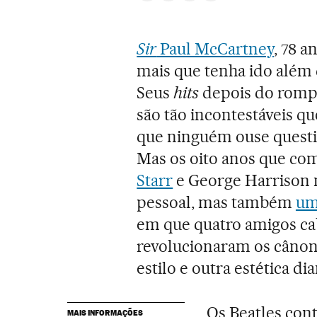
Sir
Paul McCartney
, 78 
mais que tenha ido além 
Seus
hits
depois do rompi
são tão incontestáveis q
que ninguém ouse questi
Mas os oito anos que c
Starr
e George Harrison n
pessoal, mas também
um
em que quatro amigos ca
revolucionaram os cânon
estilo e outra estética dia
Os Beatles con
MAIS INFORMAÇÕES