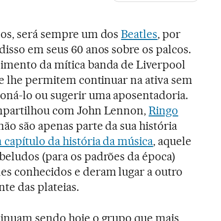
anos, será sempre um dos
Beatles
, por
disso em seus 60 anos sobre os palcos.
mento da mítica banda de Liverpool
ue lhe permitem continuar na ativa sem
oná-lo ou sugerir uma aposentadoria.
ompartilhou com John Lennon,
Ringo
ão são apenas parte da sua história
 capítulo da história da música
, aquele
beludos (para os padrões da época)
es conhecidos e deram lugar a outro
nte das plateias.
tinuam sendo hoje o grupo que mais