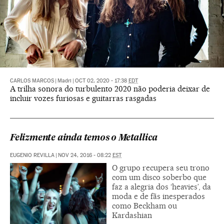
CARLOS MARCOS
|
Madri
|
OCT 02, 2020 - 17:38
EDT
A trilha sonora do turbulento 2020 não poderia deixar de
incluir vozes furiosas e guitarras rasgadas
Felizmente ainda temos o Metallica
EUGENIO REVILLA
|
NOV 24, 2016 - 08:22
EST
O grupo recupera seu trono
com um disco soberbo que
faz a alegria dos ‘heavies’, da
moda e de fãs inesperados
como Beckham ou
Kardashian