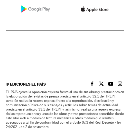
©
EDICIONES EL PAÍS
EL PAÍS BRASIL EN
EL PAÍS BRASI
EL PAÍS B
EL PA
EL PAÍS ejerce la oposición expresa frente al uso de sus obras y prestaciones en
la elaboración de revistas de prensa prevista en el artículo 32.1 del TRLPI;
también realiza la reserva expresa frente a la reproducción, distribución y
comunicación pública de sus trabajos y artículos sobre temas de actualidad
prevista en el artículo 33.1 del TRLPI; y, asimismo, realiza una reserva expresa
de las reproducciones y usos de las obras y otras prestaciones accesibles desde
este sitio web a medios de lectura mecánica u otros medios que resulten
adecuados a tal fin de conformidad con el artículo 67.3 del Real Decreto - ley
24/2021, de 2 de noviembre