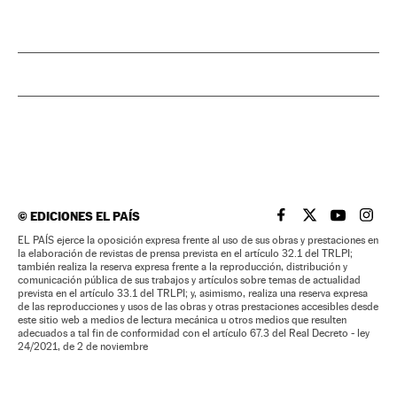
©
EDICIONES EL PAÍS
EL PAÍS BRASIL EN
EL PAÍS BRASI
EL PAÍS B
EL PA
EL PAÍS ejerce la oposición expresa frente al uso de sus obras y prestaciones en
la elaboración de revistas de prensa prevista en el artículo 32.1 del TRLPI;
también realiza la reserva expresa frente a la reproducción, distribución y
comunicación pública de sus trabajos y artículos sobre temas de actualidad
prevista en el artículo 33.1 del TRLPI; y, asimismo, realiza una reserva expresa
de las reproducciones y usos de las obras y otras prestaciones accesibles desde
este sitio web a medios de lectura mecánica u otros medios que resulten
adecuados a tal fin de conformidad con el artículo 67.3 del Real Decreto - ley
24/2021, de 2 de noviembre