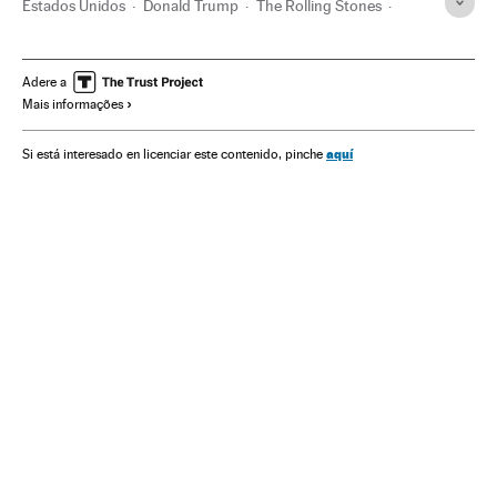
Estados Unidos
Donald Trump
The Rolling Stones
Mick Jagger
Música
Canciones
Keith Richards
Política
Encontro eleitoral
Eleições EUA 2020
Adere a
Mais informações
aquí
Si está interesado en licenciar este contenido, pinche