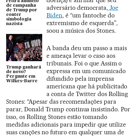
doença) e afirmar que seu
retira anúncio
de campanha
adversário democrata,
Joe
de Trump por
Biden
, é “um fantoche do
conter
simbologia
extremismo de esquerda”,
nazista
soou a música dos Stones.
A banda deu um passo a mais
e ameaça levar o caso aos
tribunais. Foi o que Assim o
Trump ganhará
expressa em um comunicado
de novo?
Pergunte em
difundido pela imprensa
Wilkes-Barre
americana que há publicitado
a conta de Twitter dos Rolling
Stones: “Apesar das recomendações para
parar, Donald Trump continua insistindo. Por
isso, os Rolling Stones estão tomando
medidas adicionais para impedir que utilize
suas canções no futuro em qualquer uma de