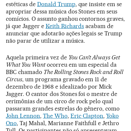
estéticas de
Donald Trump
, que insiste em se
apropriar dessa música dos Stones em seus
comícios. O assunto ganhou contornos graves,
já que Jagger e
Keith Richards
acabam de
anunciar que adotarão ações legais se Trump
não parar de utilizar a música.
Aquela primeira vez de
You Can’t Always Get
What You Want
ocorreu em um especial da
BBC chamado
The Rolling Stones Rock and Roll
Circus
, um programa gravado em 11 de
dezembro de 1968 e idealizado por Mick
Jagger. O cantor dos Stones foi o mestre de
cerimônias de um circo de rock pelo qual
passaram grandes estrelas do gênero, como
John Lennon
,
The Who
,
Eric Clapton
,
Yoko
Ono
, Taj Mahal, Marianne Faithfull e Jethro
Tull. Os participantes não só apresentavam