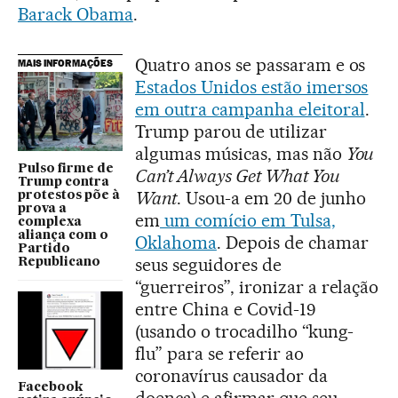
Barack Obama
.
Quatro anos se passaram e os
MAIS INFORMAÇÕES
Estados Unidos estão imersos
em outra campanha eleitoral
.
Trump parou de utilizar
algumas músicas, mas não
You
Pulso firme de
Can’t Always Get What You
Trump contra
Want
. Usou-a em 20 de junho
protestos põe à
prova a
em
um comício em Tulsa,
complexa
aliança com o
Oklahoma
. Depois de chamar
Partido
seus seguidores de
Republicano
“guerreiros”, ironizar a relação
entre China e Covid-19
(usando o trocadilho “kung-
flu” para se referir ao
coronavírus causador da
Facebook