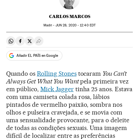
CARLOS MARCOS
Madri -
JUN
28, 2020 - 12:40
EDT
Compartir en Whatsapp
Compartir en Facebook
Compartir en Twitter
Desplegar Redes Sociales
Añadir EL PAÍS en Google
Quando os
Rolling Stones
tocaram
You Can’t
Always Get What You Want
pela primeira vez
em público,
Mick Jagger
tinha 25 anos. Estava
com uma camiseta colada rosa, lábios
pintados de vermelho paixão, sombra nos
olhos e pulseira cravejada, e se movia com
uma sensualidade provocante, para o deleite
de todas as condições sexuais. Uma imagem
difícil de localizar entre as preferências