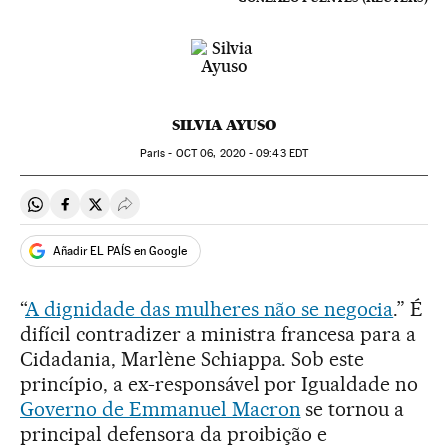
SILVIA AYUSO
Paris -
OCT
06, 2020 - 09:43
EDT
Compartir en Whatsapp
Compartir en Facebook
Compartir en Twitter
Desplegar Redes Sociales
Añadir EL PAÍS en Google
“
A dignidade das mulheres não se negocia
.” É
difícil contradizer a ministra francesa para a
Cidadania, Marlène Schiappa. Sob este
princípio, a ex-responsável por Igualdade no
Governo de Emmanuel Macron
se tornou a
principal defensora da proibição e