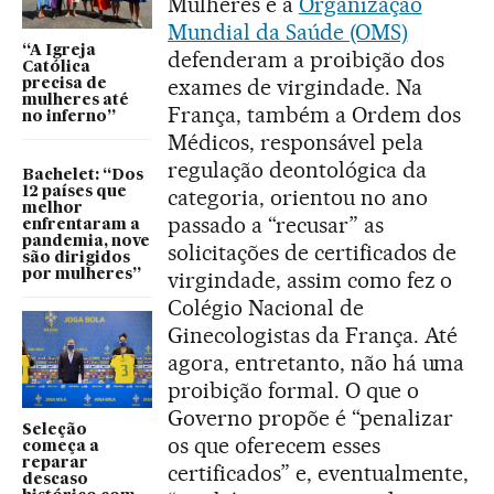
Mulheres e a
Organização
Mundial da Saúde (OMS)
“A Igreja
defenderam a proibição dos
Católica
exames de virgindade. Na
precisa de
mulheres até
França, também a Ordem dos
no inferno”
Médicos, responsável pela
regulação deontológica da
Bachelet: “Dos
12 países que
categoria, orientou no ano
melhor
passado a “recusar” as
enfrentaram a
pandemia, nove
solicitações de certificados de
são dirigidos
por mulheres”
virgindade, assim como fez o
Colégio Nacional de
Ginecologistas da França. Até
agora, entretanto, não há uma
proibição formal. O que o
Governo propõe é “penalizar
Seleção
os que oferecem esses
começa a
reparar
certificados” e, eventualmente,
descaso