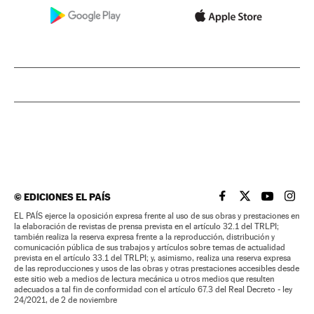
©
EDICIONES EL PAÍS
EL PAÍS BRASIL EN
EL PAÍS BRASI
EL PAÍS B
EL PA
EL PAÍS ejerce la oposición expresa frente al uso de sus obras y prestaciones en
la elaboración de revistas de prensa prevista en el artículo 32.1 del TRLPI;
también realiza la reserva expresa frente a la reproducción, distribución y
comunicación pública de sus trabajos y artículos sobre temas de actualidad
prevista en el artículo 33.1 del TRLPI; y, asimismo, realiza una reserva expresa
de las reproducciones y usos de las obras y otras prestaciones accesibles desde
este sitio web a medios de lectura mecánica u otros medios que resulten
adecuados a tal fin de conformidad con el artículo 67.3 del Real Decreto - ley
24/2021, de 2 de noviembre