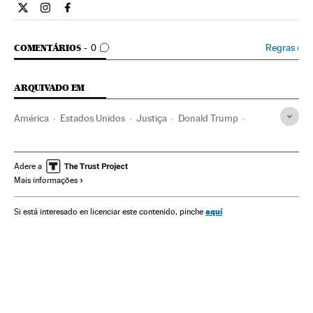
Internacional El País Brasil en Twitter
Internacional El País Brasil en Instagram
Internacional El País Brasil en Facebook
COMENTÁRIOS
Regras
›
COMENTÁRIOS
0
ARQUIVADO EM
América
Estados Unidos
Justiça
Donald Trump
Ruth Bader Ginsburg
Eleições EUA 2020
Poder judicial
Adere a
Mais informações
aquí
Si está interesado en licenciar este contenido, pinche