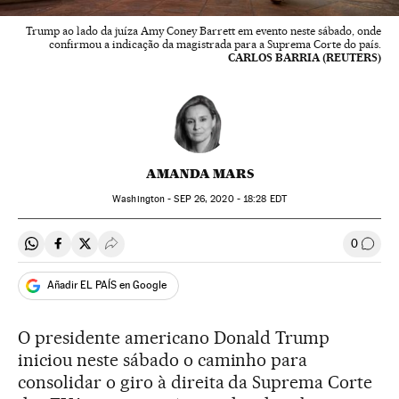
Trump ao lado da juíza Amy Coney Barrett em evento neste sábado, onde
confirmou a indicação da magistrada para a Suprema Corte do país.
CARLOS BARRIA (REUTERS)
AMANDA MARS
Washington -
SEP
26, 2020 - 18:28
EDT
0
Compartir en Whatsapp
Compartir en Facebook
Compartir en Twitter
Desplegar Redes Sociales
Comen
Añadir EL PAÍS en Google
O presidente americano Donald Trump
iniciou neste sábado o caminho para
consolidar o giro à direita da Suprema Corte