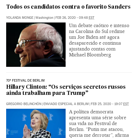
Todos os candidatos contra o favorito Sanders
YOLANDA MONGE
|
Washington
|
FEB 26, 2020 - 09:48
EST
Um debate caótico e intenso
na Carolina do Sul redime
um Joe Biden até agora
desaparecido e continua
ajustando contas com
Michael Bloomberg
70º FESTIVAL DE BERLIM
Hillary Clinton: “Os serviços secretos russos
ainda trabalham para Trump”
GREGORIO BELINCHÓN
|
ENVIADO ESPECIAL A BERLIM
|
FEB 25, 2020 - 19:07
EST
A política democrata
apresenta uma série sobre
sua vida no Festival de
Berlim. “Putin me atacou,
queria me derrotar”, afirma