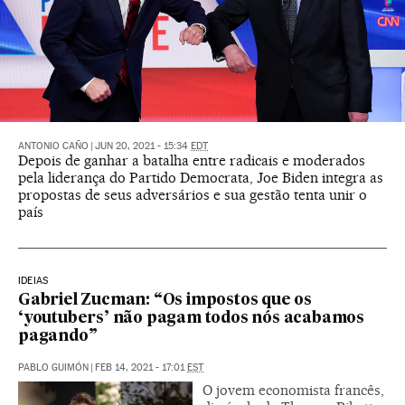
ANTONIO CAÑO
|
JUN 20, 2021 - 15:34
EDT
Depois de ganhar a batalha entre radicais e moderados
pela liderança do Partido Democrata, Joe Biden integra as
propostas de seus adversários e sua gestão tenta unir o
país
IDEIAS
Gabriel Zucman: “Os impostos que os
‘youtubers’ não pagam todos nós acabamos
pagando”
PABLO GUIMÓN
|
FEB 14, 2021 - 17:01
EST
O jovem economista francês,