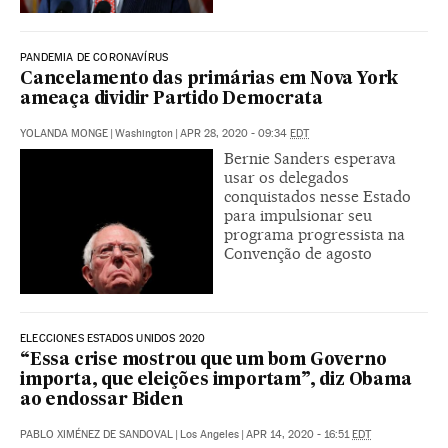
PANDEMIA DE CORONAVÍRUS
Cancelamento das primárias em Nova York
ameaça dividir Partido Democrata
YOLANDA MONGE
|
Washington
|
APR 28, 2020 - 09:34
EDT
Bernie Sanders esperava
usar os delegados
conquistados nesse Estado
para impulsionar seu
programa progressista na
Convenção de agosto
ELECCIONES ESTADOS UNIDOS 2020
“Essa crise mostrou que um bom Governo
importa, que eleições importam”, diz Obama
ao endossar Biden
PABLO XIMÉNEZ DE SANDOVAL
|
Los Angeles
|
APR 14, 2020 - 16:51
EDT