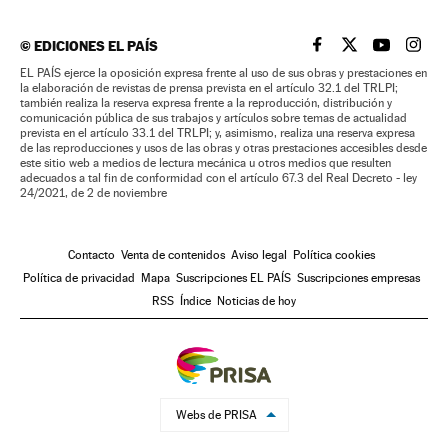
©
EDICIONES EL PAÍS
EL PAÍS BRASIL EN
EL PAÍS BRASI
EL PAÍS B
EL PA
EL PAÍS ejerce la oposición expresa frente al uso de sus obras y prestaciones en
la elaboración de revistas de prensa prevista en el artículo 32.1 del TRLPI;
también realiza la reserva expresa frente a la reproducción, distribución y
comunicación pública de sus trabajos y artículos sobre temas de actualidad
prevista en el artículo 33.1 del TRLPI; y, asimismo, realiza una reserva expresa
de las reproducciones y usos de las obras y otras prestaciones accesibles desde
este sitio web a medios de lectura mecánica u otros medios que resulten
adecuados a tal fin de conformidad con el artículo 67.3 del Real Decreto - ley
24/2021, de 2 de noviembre
Contacto
Venta de contenidos
Aviso legal
Política cookies
Política de privacidad
Mapa
Suscripciones EL PAÍS
Suscripciones empresas
RSS
Índice
Noticias de hoy
Webs de PRISA