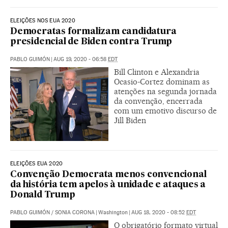
ELEIÇÕES NOS EUA 2020
Democratas formalizam candidatura
presidencial de Biden contra Trump
PABLO GUIMÓN
|
AUG 19, 2020 - 06:58
EDT
Bill Clinton e Alexandria
Ocasio-Cortez dominam as
atenções na segunda jornada
da convenção, encerrada
com um emotivo discurso de
Jill Biden
ELEIÇÕES EUA 2020
Convenção Democrata menos convencional
da história tem apelos à unidade e ataques a
Donald Trump
PABLO GUIMÓN
/
SONIA CORONA
|
Washington
|
AUG 18, 2020 - 08:52
EDT
O obrigatório formato virtual