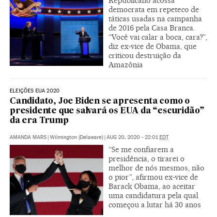
Republicano acossa
democrata em repeteco de
táticas usadas na campanha
de 2016 pela Casa Branca.
“Você vai calar a boca, cara?”,
diz ex-vice de Obama, que
criticou destruição da
Amazônia
ELEIÇÕES EUA 2020
Candidato, Joe Biden se apresenta como o
presidente que salvará os EUA da “escuridão”
da era Trump
AMANDA MARS
|
Wilmington (Delaware)
|
AUG 20, 2020 - 22:01
EDT
“Se me confiarem a
presidência, o tirarei o
melhor de nós mesmos, não
o pior”, afirmou ex-vice de
Barack Obama, ao aceitar
uma candidatura pela qual
começou a lutar há 30 anos