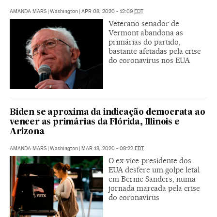
AMANDA MARS
|
Washington
|
APR 08, 2020 - 12:09
EDT
Veterano senador de
Vermont abandona as
primárias do partido,
bastante afetadas pela crise
do coronavírus nos EUA
Biden se aproxima da indicação democrata ao
vencer as primárias da Flórida, Illinois e
Arizona
AMANDA MARS
|
Washington
|
MAR 18, 2020 - 08:22
EDT
O ex-vice-presidente dos
EUA desfere um golpe letal
em Bernie Sanders, numa
jornada marcada pela crise
do coronavírus