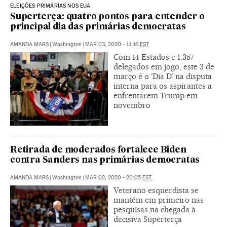
ELEIÇÕES PRIMÁRIAS NOS EUA
Superterça: quatro pontos para entender o
principal dia das primárias democratas
AMANDA MARS
|
Washington
|
MAR 03, 2020 - 11:16
EST
Com 14 Estados e 1.357
delegados em jogo, este 3 de
março é o ‘Dia D’ na disputa
interna para os aspirantes a
enfrentarem Trump em
novembro
Retirada de moderados fortalece Biden
contra Sanders nas primárias democratas
AMANDA MARS
|
Washington
|
MAR 02, 2020 - 20:05
EST
Veterano esquerdista se
mantém em primeiro nas
pesquisas na chegada à
decisiva Superterça