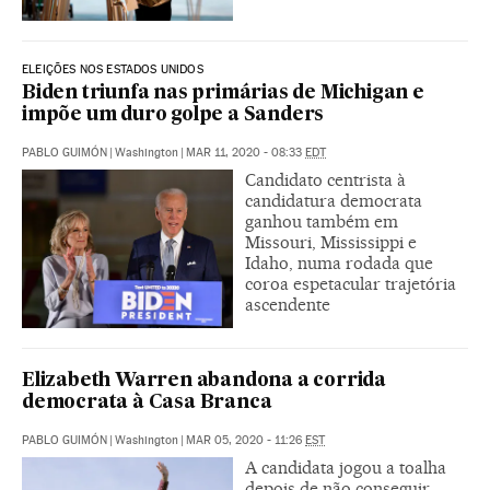
ELEIÇÕES NOS ESTADOS UNIDOS
Biden triunfa nas primárias de Michigan e
impõe um duro golpe a Sanders
PABLO GUIMÓN
|
Washington
|
MAR 11, 2020 - 08:33
EDT
Candidato centrista à
candidatura democrata
ganhou também em
Missouri, Mississippi e
Idaho, numa rodada que
coroa espetacular trajetória
ascendente
Elizabeth Warren abandona a corrida
democrata à Casa Branca
PABLO GUIMÓN
|
Washington
|
MAR 05, 2020 - 11:26
EST
A candidata jogou a toalha
depois de não conseguir