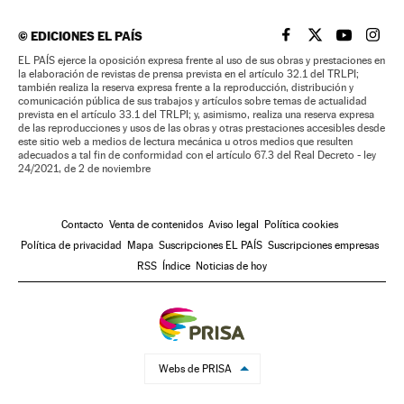
©
EDICIONES EL PAÍS
EL PAÍS BRASIL EN
EL PAÍS BRASI
EL PAÍS B
EL PA
EL PAÍS ejerce la oposición expresa frente al uso de sus obras y prestaciones en
la elaboración de revistas de prensa prevista en el artículo 32.1 del TRLPI;
también realiza la reserva expresa frente a la reproducción, distribución y
comunicación pública de sus trabajos y artículos sobre temas de actualidad
prevista en el artículo 33.1 del TRLPI; y, asimismo, realiza una reserva expresa
de las reproducciones y usos de las obras y otras prestaciones accesibles desde
este sitio web a medios de lectura mecánica u otros medios que resulten
adecuados a tal fin de conformidad con el artículo 67.3 del Real Decreto - ley
24/2021, de 2 de noviembre
Contacto
Venta de contenidos
Aviso legal
Política cookies
Política de privacidad
Mapa
Suscripciones EL PAÍS
Suscripciones empresas
RSS
Índice
Noticias de hoy
Webs de PRISA