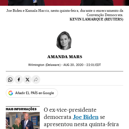
Joe Biden e Kamala Harris, nesta quinta-feira, durante o encerramento da
Convenção Democrata.
KEVIN LAMARQUE (REUTERS)
AMANDA MARS
Wilmington (Delaware) -
AUG
20, 2020 - 22:01
EDT
Compartir en Whatsapp
Compartir en Facebook
Compartir en Twitter
Desplegar Redes Sociales
Añadir EL PAÍS en Google
O ex-vice-presidente
MAIS INFORMAÇÕES
democrata
Joe Biden
se
apresentou nesta quinta-feira