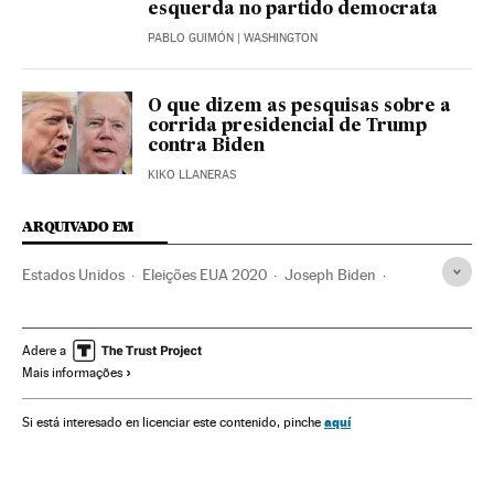
esquerda no partido democrata
PABLO GUIMÓN
| WASHINGTON
O que dizem as pesquisas sobre a
corrida presidencial de Trump
contra Biden
KIKO LLANERAS
ARQUIVADO EM
Estados Unidos
Eleições EUA 2020
Joseph Biden
Kamala Harris
Donald Trump
Partido Democrata EUA
Discursos
Barack Obama
Eleições EUA
Política
Adere a
Mais informações
Hillary Clinton
Bernie Sanders
aquí
Si está interesado en licenciar este contenido, pinche