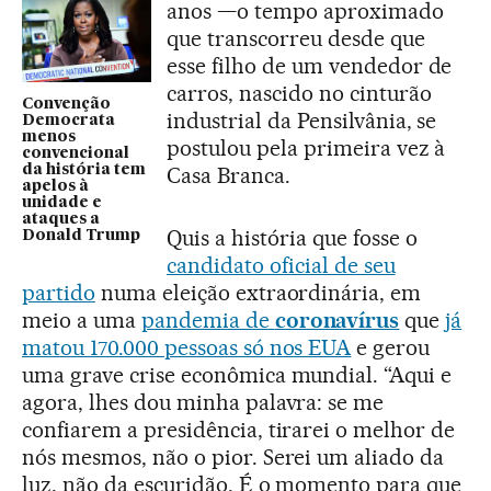
anos —o tempo aproximado
que transcorreu desde que
esse filho de um vendedor de
carros, nascido no cinturão
Convenção
industrial da Pensilvânia, se
Democrata
menos
postulou pela primeira vez à
convencional
da história tem
Casa Branca.
apelos à
unidade e
ataques a
Quis a história que fosse o
Donald Trump
candidato oficial de seu
partido
numa eleição extraordinária, em
meio a uma
pandemia de
coronavírus
que
já
matou 170.000 pessoas só nos EUA
e gerou
uma grave crise econômica mundial. “Aqui e
agora, lhes dou minha palavra: se me
confiarem a presidência, tirarei o melhor de
nós mesmos, não o pior. Serei um aliado da
luz, não da escuridão. É o momento para que