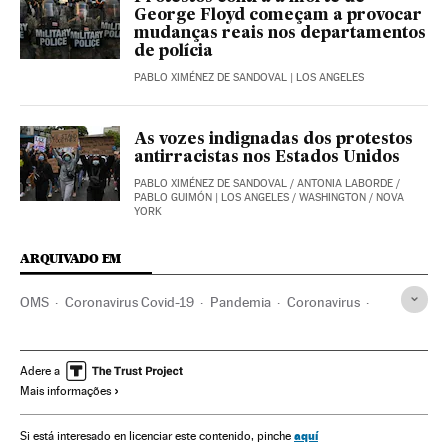
George Floyd começam a provocar
mudanças reais nos departamentos
de polícia
PABLO XIMÉNEZ DE SANDOVAL
| LOS ANGELES
As vozes indignadas dos protestos
antirracistas nos Estados Unidos
PABLO XIMÉNEZ DE SANDOVAL
/
ANTONIA LABORDE
/
PABLO GUIMÓN
| LOS ANGELES / WASHINGTON / NOVA
YORK
ARQUIVADO EM
OMS
Coronavirus Covid-19
Pandemia
Coronavirus
Doenças infecciosas
Doenças respiratórias
Estados Unidos
Joseph Biden
Donald Trump
Adere a
Mais informações
Eleições EUA 2020
Partido Democrata EUA
George Floyd
Protestos sociais
Distúrbios raciais
aquí
Si está interesado en licenciar este contenido, pinche