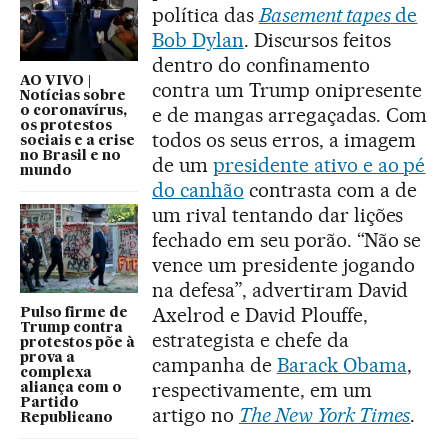
política das
Basement tapes
de
Bob Dylan
. Discursos feitos
dentro do confinamento
AO VIVO |
contra um Trump onipresente
Notícias sobre
e de mangas arregaçadas. Com
o coronavírus,
os protestos
todos os seus erros, a imagem
sociais e a crise
no Brasil e no
de um
presidente ativo e ao pé
mundo
do canhão
contrasta com a de
um rival tentando dar lições
fechado em seu porão. “Não se
vence um presidente jogando
na defesa”, advertiram David
Axelrod e David Plouffe,
Pulso firme de
Trump contra
estrategista e chefe da
protestos põe à
prova a
campanha de
Barack Obama
,
complexa
respectivamente, em um
aliança com o
Partido
artigo no
The New York Times
.
Republicano