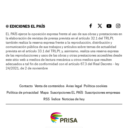
©
EDICIONES EL PAÍS
EL PAÍS BRASIL EN
EL PAÍS BRASI
EL PAÍS B
EL PA
EL PAÍS ejerce la oposición expresa frente al uso de sus obras y prestaciones en
la elaboración de revistas de prensa prevista en el artículo 32.1 del TRLPI;
también realiza la reserva expresa frente a la reproducción, distribución y
comunicación pública de sus trabajos y artículos sobre temas de actualidad
prevista en el artículo 33.1 del TRLPI; y, asimismo, realiza una reserva expresa
de las reproducciones y usos de las obras y otras prestaciones accesibles desde
este sitio web a medios de lectura mecánica u otros medios que resulten
adecuados a tal fin de conformidad con el artículo 67.3 del Real Decreto - ley
24/2021, de 2 de noviembre
Contacto
Venta de contenidos
Aviso legal
Política cookies
Política de privacidad
Mapa
Suscripciones EL PAÍS
Suscripciones empresas
RSS
Índice
Noticias de hoy